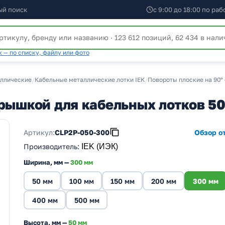
ый поиск
с 9:00 до 18:00 по ра
 — по списку, файлу или фото
аллические
/
Кабельные металлические лотки IEK
/
Повороты плоские на 90°
крышкой для кабельных лотков 5
Артикул:
CLP2P-050-300
Обзор от
Производитель
:
IEK (ИЭК)
Ширина, мм —
300 мм
50 мм
100 мм
150 мм
200 мм
300 мм
400 мм
500 мм
Высота, мм —
50 мм