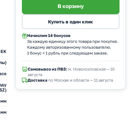
Начислим
14 бонусов
За каждую единицу этого товара при покупке.
Каждому авторизованному пользователю.
IEK
1 бонус = 1 рубль при следующем заказе.
лы)
Самовывоз из ПВЗ:
м. Новохохловская — 10
все
августа
Доставка
по Москве и области — 11 августа
оду
SZ)
 мм
 мм