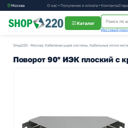
О нас
Получение и оплата
Москва
Контакты
Стар
Каталог
Массовый поиск
Shop220 - Москва
/
Кабеленесущие системы
/
Кабельные лотки мет
Поворот 90° ИЭК плоский с 