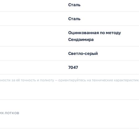
Сталь
Сталь
Оцинкованная по методу
Сендзимира
Светло-серый
7047
ности за её точность и полноту — ориентируйтесь на технические характеристи
их лотков