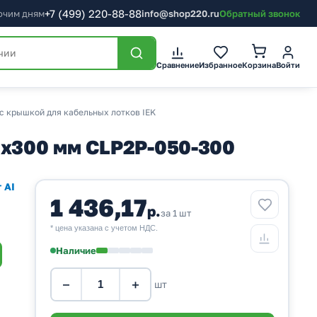
+7
(499)
220-88-88
бочим дням
info@shop220.ru
Обратный звонок
Корзина
Сравнение
Избранное
Войти
 с крышкой для кабельных лотков IEK
0х300 мм CLP2P-050-300
 AI
1 436,17
р.
за 1 шт
* цена указана с учетом НДС.
Наличие
−
+
шт