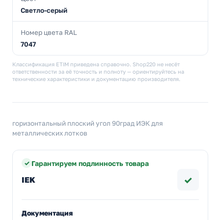
Светло-серый
Номер цвета RAL
7047
Классификация ETIM приведена справочно. Shop220 не несёт
ответственности за её точность и полноту — ориентируйтесь на
технические характеристики и документацию производителя.
горизонтальный плоский угол 90град ИЭК для
металлических лотков
Гарантируем подлинность товара
✓
IEK
Документация