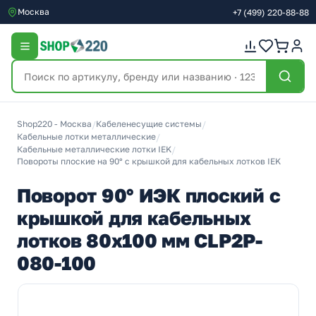
Москва
+7
(499)
220-88-88
Shop220 - Москва
/
Кабеленесущие системы
/
Кабельные лотки металлические
/
Кабельные металлические лотки IEK
/
Повороты плоские на 90° с крышкой для кабельных лотков IEK
Поворот 90° ИЭК плоский с
крышкой для кабельных
лотков 80х100 мм CLP2P-
080-100