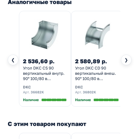
Аналогичные товары
❮
❯
2 536,60 р.
2 580,89 р.
920
Угол DKC CS 90
Угол DKC CD 90
Повор
вертикальный внутр.
вертикальный внеш.
верти
90° 100/80 в
90° 100/80 в
внешн
комплекте с
комплекте с
для к
DKC
DKC
IEK
крепежными
крепежными
80х10
Арт.
36682K
Арт.
36802K
Арт.
C
элементами и
элементами и
пластинами
пластинами
Наличие
Наличие
Налич
С этим товаром покупают