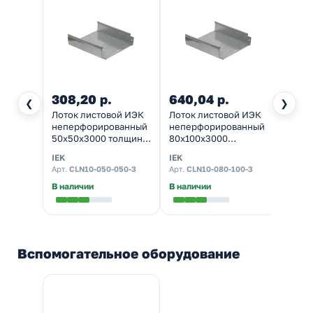
308,20 р.
640,04 р.
166
❮
❯
Лоток листовой ИЭК
Лоток листовой ИЭК
Крыш
неперфорированный
неперфорированный
кабел
50х50х3000 толщина
80х100х3000
50х30
металла 0,7 мм
толщина металла 0,7
мм то
IEK
IEK
IEK
мм
Арт.
CLN10-050-050-3
Арт.
CLN10-080-100-3
Арт.
CL
В наличии
В наличии
Налич
Вспомогательное оборудование