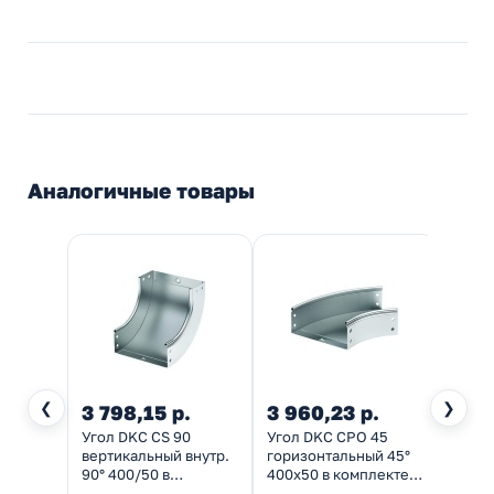
Аналогичные товары
❮
❯
3 798,15 р.
3 960,23 р.
1 76
Угол DKC CS 90
Угол DKC CPO 45
Повор
вертикальный внутр.
горизонтальный 45°
верти
90° 400/50 в
400х50 в комплекте с
внутр
комплекте с
крепежными
крыш