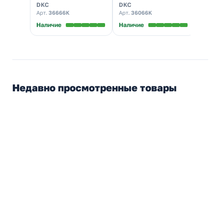
DKC
DKC
IEK
крепежными
элементами и
кабел
Арт.
36666K
Арт.
36066K
Арт.
C
элементами и
пластинами
50х40
пластинами
Наличие
Наличие
Налич
Недавно просмотренные товары