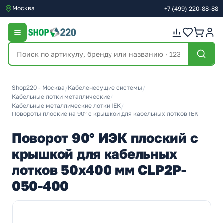
Москва
+7
(499)
220-88-88
Shop220 - Москва
/
Кабеленесущие системы
/
Кабельные лотки металлические
/
Кабельные металлические лотки IEK
/
Повороты плоские на 90° с крышкой для кабельных лотков IEK
Поворот 90° ИЭК плоский с
крышкой для кабельных
лотков 50х400 мм CLP2P-
050-400