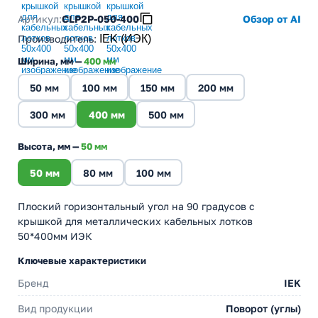
Артикул:
CLP2P-050-400
Обзор от AI
Производитель
:
IEK (ИЭК)
Ширина, мм —
400 мм
50 мм
100 мм
150 мм
200 мм
300 мм
400 мм
500 мм
Высота, мм —
50 мм
50 мм
80 мм
100 мм
Плоский горизонтальный угол на 90 градусов с
крышкой для металлических кабельных лотков
50*400мм ИЭК
Ключевые характеристики
Бренд
IEK
Вид продукции
Поворот (углы)