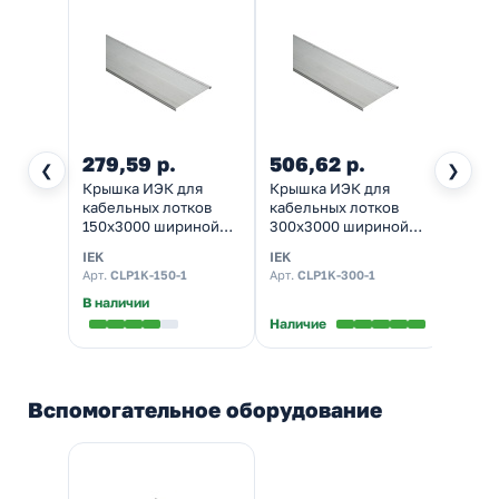
279,59 р.
506,62 р.
777,
❮
❯
Крышка ИЭК для
Крышка ИЭК для
Лоток
кабельных лотков
кабельных лотков
непе
150х3000 шириной
300х3000 шириной
80х1
150 мм толщина 0,7
300 мм толщина 0,7
толщи
IEK
IEK
IEK
мм
мм
мм
Арт.
CLP1K-150-1
Арт.
CLP1K-300-1
Арт.
CL
В наличии
Наличие
Налич
Вспомогательное оборудование