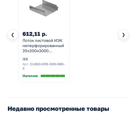
612,11 р.
❮
❯
Лоток листовой ИЭК
неперфорированный
35х300х3000
толщина металла 0,8
IEK
мм
Арт.
CLN10-035-300-080-
3
Наличие
Недавно просмотренные товары