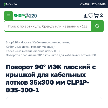
Москва
+7
(499)
220-88-88
Shop220 - Москва
/
Кабеленесущие системы
/
Кабельные лотки металлические
/
Кабельные металлические лотки IEK
/
Повороты плоские на 90° с крышкой для кабельных лотков IEK
Поворот 90° ИЭК плоский с
крышкой для кабельных
лотков 35х300 мм CLP1P-
035-300-1