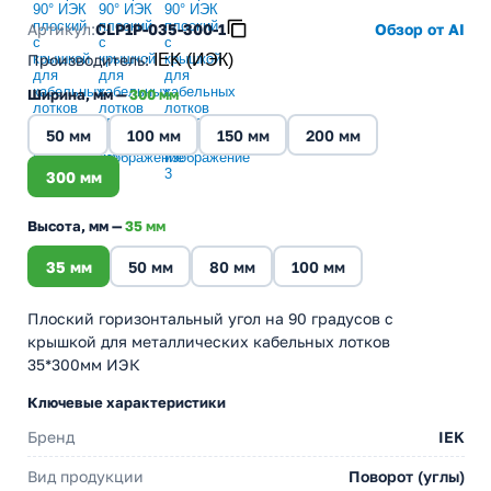
Артикул:
CLP1P-035-300-1
Обзор от AI
Производитель
:
IEK (ИЭК)
Ширина, мм —
300 мм
50 мм
100 мм
150 мм
200 мм
300 мм
Высота, мм —
35 мм
35 мм
50 мм
80 мм
100 мм
Плоский горизонтальный угол на 90 градусов с
крышкой для металлических кабельных лотков
35*300мм ИЭК
Ключевые характеристики
Бренд
IEK
Вид продукции
Поворот (углы)