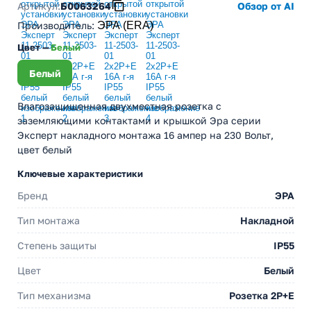
Артикул:
Б0063264
Обзор от AI
Производитель
:
ЭРА (ERA)
Цвет —
Белый
Белый
Влагозащищенная двухместная розетка с
заземляющими контактами и крышкой Эра серии
Эксперт накладного монтажа 16 ампер на 230 Вольт,
цвет белый
Ключевые характеристики
Бренд
ЭРА
Тип монтажа
Накладной
Степень защиты
IP55
Цвет
Белый
Тип механизма
Розетка 2Р+Е