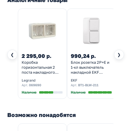
❮
❯
2 295,00 р.
990,24 р.
1 28
Коробка
Блок розетка 2P+E и
Розет
горизонтальная 2
1-кл выключатель
зазем
поста накладного
накладной EKF
откры
монтажа Legrand
Бронто винтовые
ЭРА Э
Legrand
EKF
ЭРА
Plexo IP55, белый
клеммы IP55
01 2х
Арт.
069690
Арт.
BT1-BLW-211
Арт.
Б
вертикальный белый
г-я I
Наличие
Наличие
Налич
Возможно понадобятся