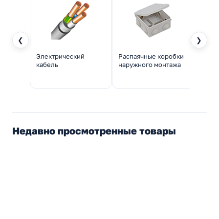
❮
❯
Электрический
Распаячные коробки
Трубы
кабель
наружного монтажа
прокл
Недавно просмотренные товары