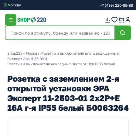
Москва
+7
(499)
220-88-88
Shop220 - Москва
/
Розетки и выключатели влагозащищенные
/
Эксперт Эра IP55 ЭУИ
/
Розетки и выключатели накладные Эксперт Эра IP55 белый
Розетка с заземлением 2-я
открытой установки ЭРА
Эксперт 11-2503-01 2х2P+E
16А г-я IP55 белый Б0063264