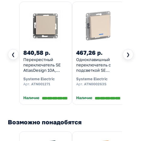
840,58 р.
467,26 р.
315,
❮
❯
Перекрестный
Одноклавишный
Одно
переключатель SE
переключатель с
перек
AtlasDesign 10A,
подсветкой SE
Atlas
песочный [уп 5 шт]
AtlasDesign 10A
быст
Systeme Electric
Systeme Electric
System
быстрозажимные
клемм
Арт.
ATN001271
Арт.
ATN000263S
Арт.
A
клеммы, бежевый
20 шт
В нал
Наличие
Наличие
Возможно понадобятся