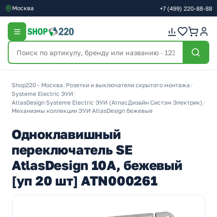
Москва
+7
(499)
220-88-88
Shop220 - Москва
/
Розетки и выключатели скрытого монтажа
/
Systeme Electric ЭУИ
/
AtlasDesign Systeme Electric ЭУИ (АтласДизайн Систэм Электрик)
/
Механизмы коллекции ЭУИ AtlasDesign бежевые
Одноклавишный
переключатель SE
AtlasDesign 10A, бежевый
[уп 20 шт] ATN000261