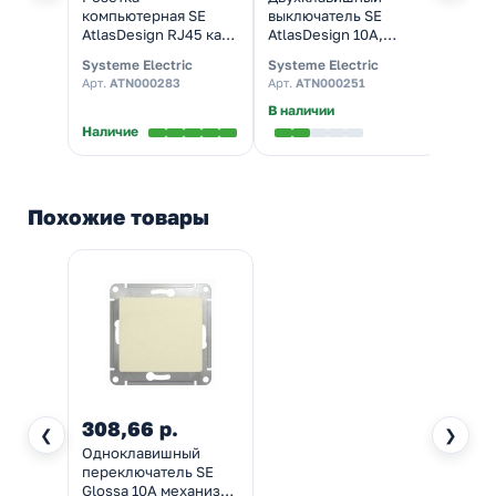
компьютерная SE
выключатель SE
выклю
AtlasDesign RJ45 кат
AtlasDesign 10A,
Atlas
5Е, бежевый [уп 10
бежевый [уп 20 шт]
механ
Systeme Electric
Systeme Electric
System
шт]
[уп 2
Арт.
ATN000283
Арт.
ATN000251
Арт.
A
В наличии
В нал
Наличие
Похожие товары
308,66 р.
❮
❯
Одноклавишный
переключатель SE
Glossa 10A механизм,