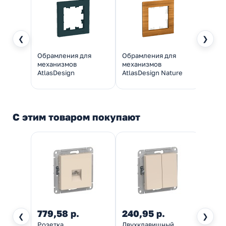
❮
❯
Обрамления для
Обрамления для
Обра
механизмов
механизмов
меха
AtlasDesign
AtlasDesign Nature
Atlas
С этим товаром покупают
779,58 р.
240,95 р.
185,
❮
❯
Розетка
Двухклавишный
Одно