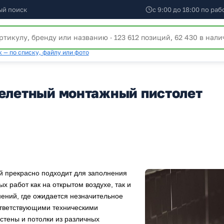
ый поиск
с 9:00 до 18:00 по ра
 — по списку, файлу или фото
келетный монтажный пистолет
й прекрасно подходит для заполнения
х работ как на открытом воздухе, так и
ений, где ожидается незначительное
ответствующими техническими
стены и потолки из различных