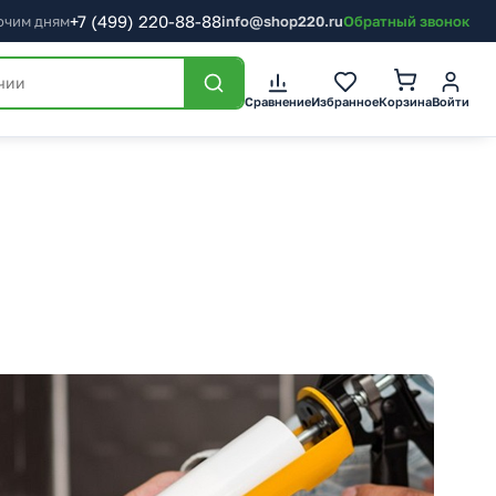
+7
(499)
220-88-88
бочим дням
info@shop220.ru
Обратный звонок
Корзина
Сравнение
Избранное
Войти