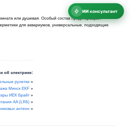
ИИ консультант
комната или душевая. Особый состав предотвращает
герметики для аквариумов, универсальные, подходящие
и об электрике:
ельные рулетки
»
тажа Минск EKF
»
суары ИЕК Брайт
»
тания AA (LR6)
»
никовых антенн
»