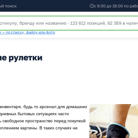
ый поиск
с 9:00 до 18:00 по ра
 — по списку, файлу или фото
е рулетки
нвентаря, будь то арсенал для домашних
дневных бытовых ситуациях часто
ь свободное пространство перед покупкой
еплением картины. В таких случаях не