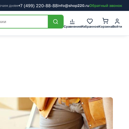
+7
(499)
220-88-88
бочим дням
info@shop220.ru
Обратный звонок
Корзина
Сравнение
Избранное
Войти