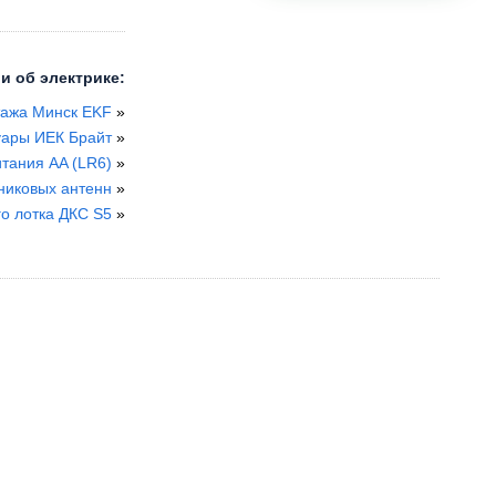
и об электрике:
тажа Минск EKF
»
суары ИЕК Брайт
»
тания AA (LR6)
»
никовых антенн
»
о лотка ДКС S5
»