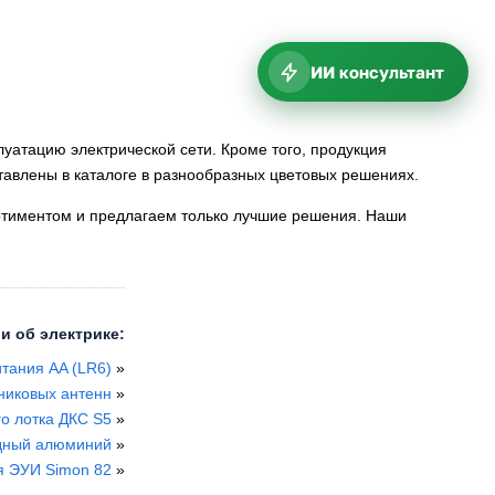
ИИ консультант
уатацию электрической сети. Кроме того, продукция
тавлены в каталоге в разнообразных цветовых решениях.
ртиментом и предлагаем только лучшие решения. Наши
и об электрике:
тания AA (LR6)
»
никовых антенн
»
о лотка ДКС S5
»
лодный алюминий
»
я ЭУИ Simon 82
»