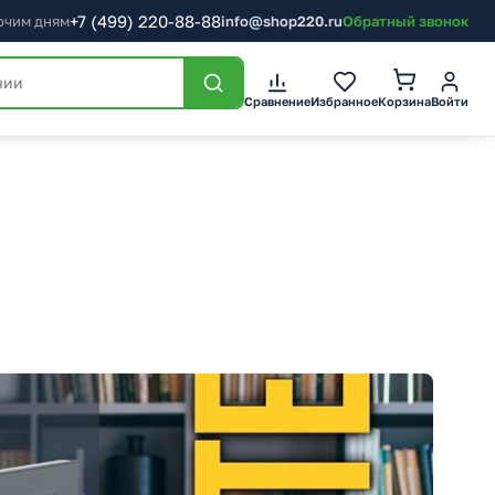
+7
(499)
220-88-88
бочим дням
info@shop220.ru
Обратный звонок
Корзина
Сравнение
Избранное
Войти