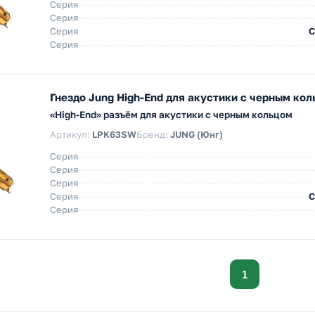
Серия
Серия
Серия
С
Серия
Гнездо Jung High-End для акустики c черным ко
«High-End» разъём для акустики с черным кольцом
Артикул:
LPK63SW
Бренд:
JUNG (Юнг)
Серия
Серия
Серия
Серия
С
Серия
1