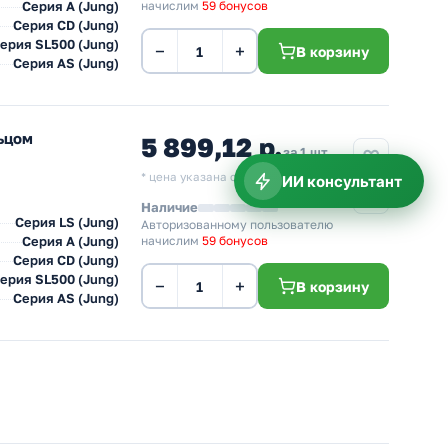
Серия А (Jung)
начислим
59 бонусов
Серия CD (Jung)
ерия SL500 (Jung)
−
+
В корзину
Серия AS (Jung)
льцом
5 899,12 р.
за 1 шт
* цена указана с учетом НДС.
ИИ консультант
Наличие
Серия LS (Jung)
Авторизованному пользователю
Серия А (Jung)
начислим
59 бонусов
Серия CD (Jung)
ерия SL500 (Jung)
−
+
В корзину
Серия AS (Jung)