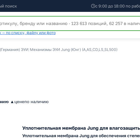
ый поиск
с 9:00 до 18:00 по ра
 — по списку, файлу или фото
 (Германия) ЭУИ
/
Механизмы ЭУИ Jung (Юнг) (A,AS,CD,LS,SL500)
анию ▲
цене
по наличию
Уплотнительная мембрана Jung для влагозащиты
Уплотнительная мембрана Jung для обеспечения степе