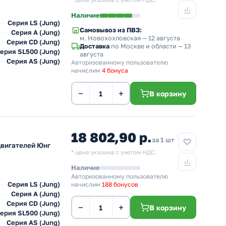
* цена указана с учетом НДС.
Наличие
Серия LS (Jung)
Самовывоз из ПВЗ:
Серия А (Jung)
м. Новохохловская
— 12 августа
Серия CD (Jung)
Доставка
по Москве и области — 13
ерия SL500 (Jung)
августа
Серия AS (Jung)
Авторизованному пользователю
начислим
4 бонуса
−
+
В корзину
18 802,90 р.
за 1 шт
двигателей Юнг
* цена указана с учетом НДС.
Наличие
Авторизованному пользователю
Серия LS (Jung)
начислим
188 бонусов
Серия А (Jung)
Серия CD (Jung)
−
+
В корзину
ерия SL500 (Jung)
Серия AS (Jung)