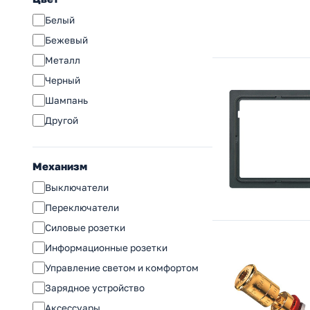
Blanca (SE)
Белый
Хит (SE)
Бежевый
S70
Металл
Nobe (Arlight)
Черный
Этюд (SE)
Шампань
Valena Classic (Legrand)
Другой
Inspiria (Legrand)
Etika ( (Legrand))
Механизм
Accent (Intro)
Выключатели
Серия 12 (ЭРА)
Переключатели
Solo (ЭРА)
Силовые розетки
Plano (ЭРА)
Информационные розетки
Arktik (ЭРА)
Управление светом и комфортом
Elegance (ЭРА)
Зарядное устройство
Flite (IEK)
Аксессуары