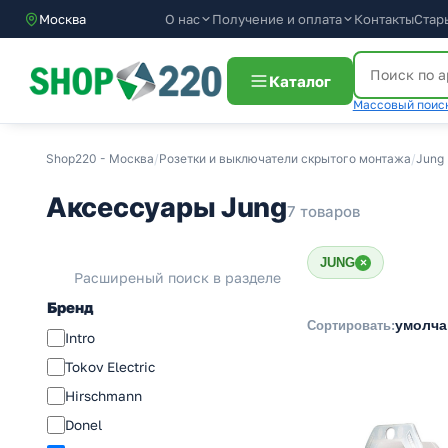
О нас
Получение и оплата
Контакты
Стар
Москва
Каталог
Массовый поиск
Shop220 - Москва
/
Розетки и выключатели скрытого монтажа
/
Jung
Аксессуары Jung
7 товаров
JUNG
×
Расширеный поиск в разделе
Бренд
умолч
Сортировать:
Intro
Tokov Electric
Hirschmann
Donel