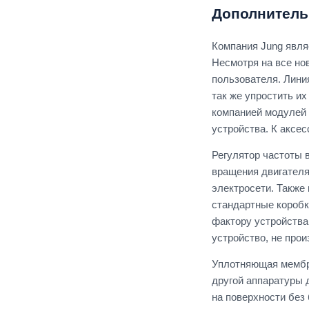
ECO Profi (Jung)
Дополнитель
Серия А (Jung)
Компания Jung явля
Серия SL500 (Jung)
Несмотря на все но
Серия CD (Jung)
пользователя. Лини
Серия AS (Jung)
так же упростить и
Серия LS (Jung)
компанией модулей 
Серия LS1912 (Jung)
устройства. К аксе
Мия (Stekker)
Регулятор частоты 
Эмили (Stekker)
вращения двигателя
электросети. Также
стандартные коробк
фактору устройства
устройство, не про
Уплотняющая мембра
другой аппаратуры 
на поверхности без