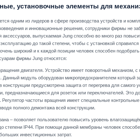
ные, установочные элементы для механи
ется одним из лидеров в сфере производства устройств и комп
вовведения и инновационные решения, сотрудники фирмы не за
я аксессуаров, выпускаемая Jung способно во много раз повыси
х эксплуатацию до такой степени, чтобы с установкой справил
очень широкий и к каждой позиции человек способен подобрать
ссуарам фирмы Jung относятся:
вращения двигателя. Устройство имеет поворотный механизм, с
. Данный модуль оборудован микропредохранителем который за
 в конструкции предусмотрена защита от перегрева для самого 
и, предназначающиеся для розеток или переключателей. Это д
. Регулятор частоты вращения имеет специальные контрольные 
изводя полного демонтажа всей конструкции.
на – позволяет пользователю повысить уровень влагозащищён
до степени IP44. При помощи данной мембраны человек способе
 больших инвестиционных затрат.