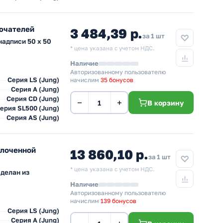
ючателей
3 484,39 р.
за 1 шт
надписи 50 x 50
* цена указана с учетом НДС.
Наличие
Авторизованному пользователю
Серия LS (Jung)
начислим
35 бонусов
Серия А (Jung)
Серия CD (Jung)
−
+
В корзину
ерия SL500 (Jung)
Серия AS (Jung)
олоченной
13 860,10 р.
за 1 шт
* цена указана с учетом НДС.
делан из
Наличие
Авторизованному пользователю
начислим
139 бонусов
Серия LS (Jung)
Серия А (Jung)