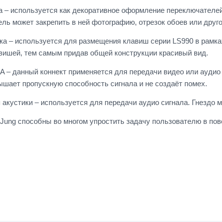
 – используется как декоративное оформление переключателей
ель может закрепить в ней фотографию, отрезок обоев или друг
а – используется для размещения клавиш серии LS990 в рамках
вишей, тем самым придав общей конструкции красивый вид.
A – данный коннект применяется для передачи видео или аудио 
ышает пропускную способность сигнала и не создаёт помех.
я акустики – используется для передачи аудио сигнала. Гнездо
ung способны во многом упростить задачу пользователю в по