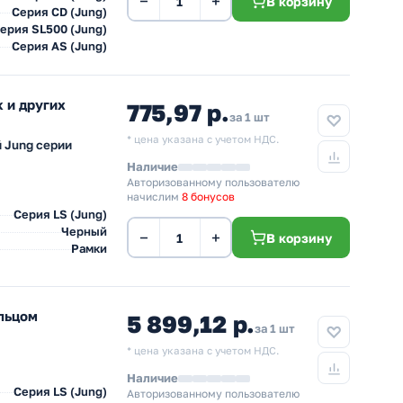
−
+
В корзину
Серия CD (Jung)
ерия SL500 (Jung)
Серия AS (Jung)
 и других
775,97 р.
за 1 шт
* цена указана с учетом НДС.
й Jung серии
Наличие
Авторизованному пользователю
начислим
8 бонусов
Серия LS (Jung)
Черный
−
+
В корзину
Рамки
ольцом
5 899,12 р.
за 1 шт
* цена указана с учетом НДС.
Наличие
Серия LS (Jung)
Авторизованному пользователю