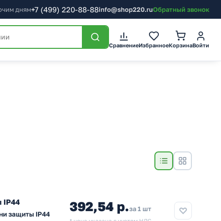
+7
(499)
220-88-88
бочим дням
info@shop220.ru
Обратный звонок
Сравнение
Избранное
Корзина
Войти
 IP44
392,54 р.
за 1 шт
ни защиты IP44