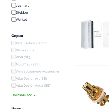
Jasmart
Stekker
Werkel
Серия
Pixel (Tokov Electric)
Glossa (SE)
W59 (SE)
MultiTrack (SE)
Универсальные механизмы
AtlasDesign Art (SE)
AtlasDesign Aqua (SE)
Infinity (SE)
Показать все
AtlasDesign (SE)
ArtGallery (SE)
Цвет