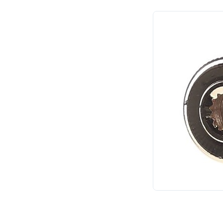
Simon 82 Centralizations
Simon 88
Simon 82 Concept
Simon 15
Simon 24 Harmonie
Avanti (DKC)
Kant (DKC)
Шедель (Bironi)
Байкал (TDM)
Болонь (TDM)
FD (Jasmart)
G (Jasmart)
Werkel акрил
Werkel Hammer
Werkel