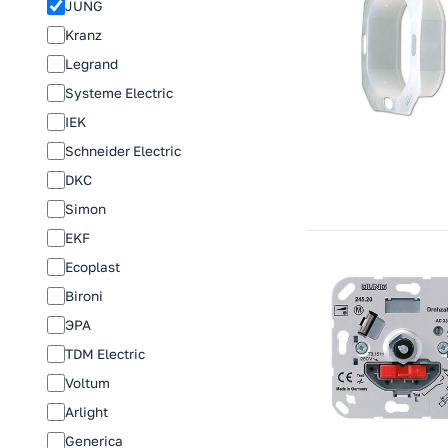
JUNG
Kranz
Legrand
Systeme Electric
IEK
Schneider Electric
DKC
Simon
EKF
Ecoplast
Bironi
ЭРА
TDM Electric
Voltum
Arlight
Generica