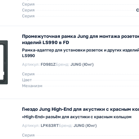
Серия
Серия
С
Серия
Промежуточная рамка Jung для монтажа розеток
изделий LS990 в FD
Рамка-адаптер для установки розеток и других издели
LS990
Артикул:
FD981Z
Бренд:
JUNG (Юнг)
Серия
Цвет
Механизм
Гнездо Jung High-End для акустики c красным к
«High-End» разъём для акустики с красным кольцом
Артикул:
LPK63RT
Бренд:
JUNG (Юнг)
Серия