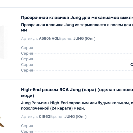
Прозрачная клавиша Jung для механизмов выкл
Прозрачная клавиша Jung из термопласта с полем для 
мм
Артикул:
A590NAGL
Бренд:
JUNG (Юнг)
Серия
Серия
Серия
Серия
С
Серия
High-End разъем RCA Jung (пара) (сделан из поз
меди)
Jung Разъемы High-End скрасным или будым кольцом, с
позолоченной (24 карата) меди,
Артикул:
CIB63
Бренд:
JUNG (Юнг)
Серия
Серия