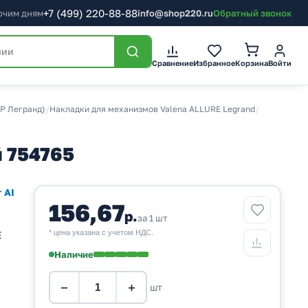
+7
(499)
220-88-88
бочим дням
info@shop220.ru
Обратный звонок
Корзина
Сравнение
Избранное
Войти
Р Легранд)
/
Накладки для механизмов Valena ALLURE Legrand
/
й 754765
 AI
156,67
р.
за 1 шт
* цена указана с учетом НДС.
E
Наличие
−
+
шт