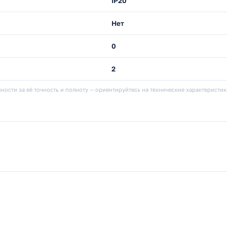
IP20
Нет
0
2
ности за её точность и полноту — ориентируйтесь на технические характеристи