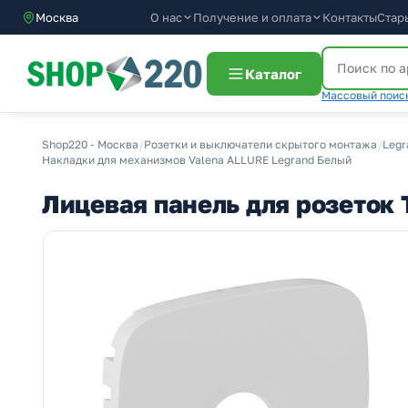
О нас
Получение и оплата
Москва
Контакты
Стар
Каталог
Массовый поиск
Shop220 - Москва
/
Розетки и выключатели скрытого монтажа
/
Legr
Накладки для механизмов Valena ALLURE Legrand Белый
Лицевая панель для розеток 