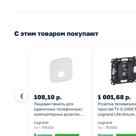
С этим товаром покупают
❮
108,10 р.
1 001,68 р.
Лицевая панель для
Розетка телевизио
одиночных телефонных/
простая TV 0-2400 
компьютерных розеток
Legrand Life/Allure
Valena ALLURE Legrand,
механизм
Legrand
Legrand
белый
Арт.
755415
Арт.
753051
В наличии
Наличие