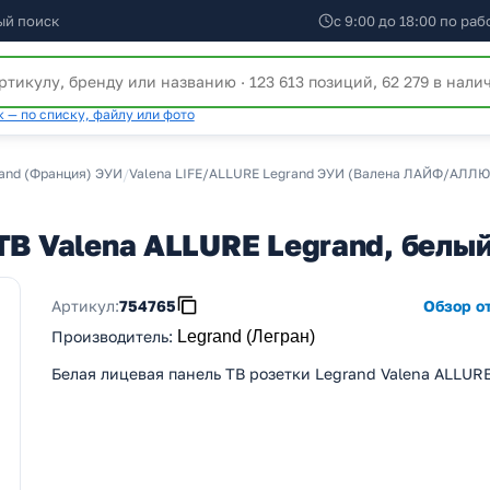
ый поиск
с 9:00 до 18:00 по ра
 — по списку, файлу или фото
and (Франция) ЭУИ
/
Valena LIFE/ALLURE Legrand ЭУИ (Валена ЛАЙФ/АЛЛЮ
ТВ Valena ALLURE Legrand, белы
Артикул:
754765
Обзор от
Производитель
:
Legrand (Легран)
Белая лицевая панель ТВ розетки Legrand Valena ALLUR