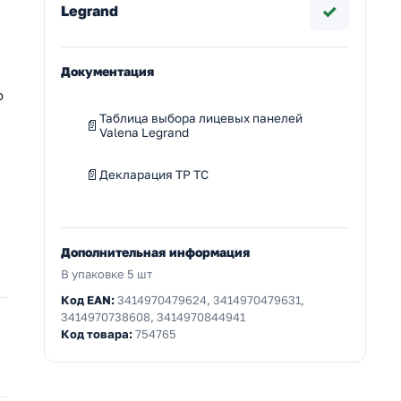
✓
Legrand
Документация
о
Таблица выбора лицевых панелей
Valena Legrand
Декларация ТР ТС
Дополнительная информация
В упаковке 5 шт
Код EAN:
3414970479624, 3414970479631,
3414970738608, 3414970844941
Код товара:
754765