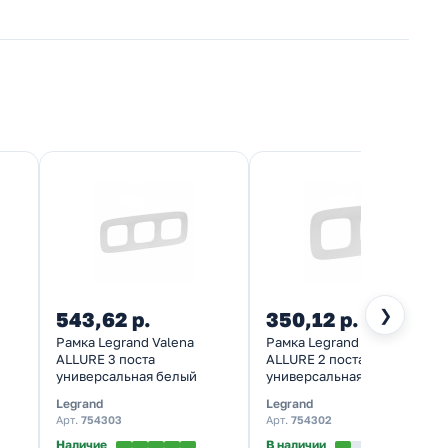
❯
543,62 р.
350,12 р.
Рамка Legrand Valena
Рамка Legrand Valena
ALLURE 3 поста
ALLURE 2 поста
универсальная белый
универсальная белый
Legrand
Legrand
Арт.
754303
Арт.
754302
Наличие
В наличии