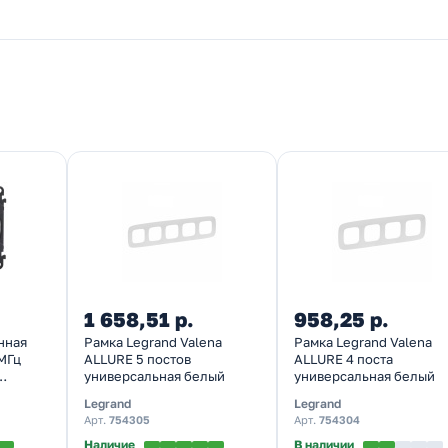
1 658,51 р.
958,25 р.
нная
Рамка Legrand Valena
Рамка Legrand Valena
МГц
ALLURE 5 постов
ALLURE 4 поста
универсальная белый
универсальная белый
Legrand
Legrand
Арт.
754305
Арт.
754304
Наличие
В наличии