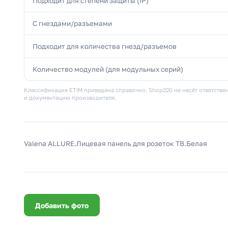
Подходит для степени защиты (IP)
С гнездами/разъемами
Подходит для количества гнезд/разъемов
Количество модулей (для модульных серий)
Классификация ETIM приведена справочно. Shop220 не несёт ответствен
и документацию производителя.
Valena ALLURE.Лицевая панель для розеток ТВ.Белая
Добавить фото