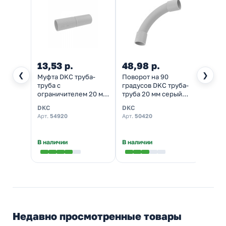
13,53 р.
48,98 р.
5,34
❮
❯
Муфта DKC труба-
Поворот на 90
Держа
труба с
градусов DKC труба-
DKC д
ограничителем 20 мм
труба 20 мм серый
с защ
серая IP40
IP40
серы
DKC
DKC
DKC
Арт.
54920
Арт.
50420
Арт.
5
★
5,0
В наличии
В наличии
В нал
Недавно просмотренные товары