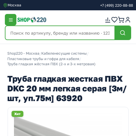
Москва
+7
(499)
220-88-88
Shop220 - Москва
/
Кабеленесущие системы
/
Пластиковые трубы и гофра для кабеля
/
Труба гладкая жёсткая ПВХ (2-х и 3-х метровая)
Труба гладкая жесткая ПВХ
DKC 20 мм легкая серая [3м/
шт, уп.75м] 63920
Хит