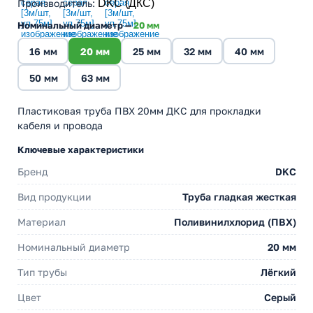
Производитель
:
DKC (ДКС)
Номинальный диаметр —
20 мм
16 мм
20 мм
25 мм
32 мм
40 мм
50 мм
63 мм
Пластиковая труба ПВХ 20мм ДКС для прокладки
кабеля и провода
Ключевые характеристики
Бренд
DKC
Вид продукции
Труба гладкая жесткая
Материал
Поливинилхлорид (ПВХ)
Номинальный диаметр
20 мм
Тип трубы
Лёгкий
Цвет
Серый