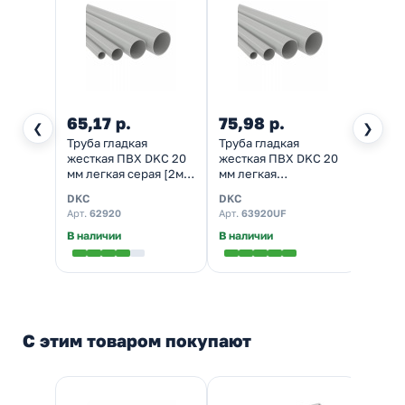
65,17 р.
75,98 р.
❮
❯
Труба гладкая
Труба гладкая
жесткая ПВХ DKC 20
жесткая ПВХ DKC 20
мм легкая серая [2м/
мм легкая
шт, уп.50м]
атмосферостойкая
DKC
DKC
серая[3м/шт, уп.75м]
Арт.
62920
Арт.
63920UF
В наличии
В наличии
С этим товаром покупают