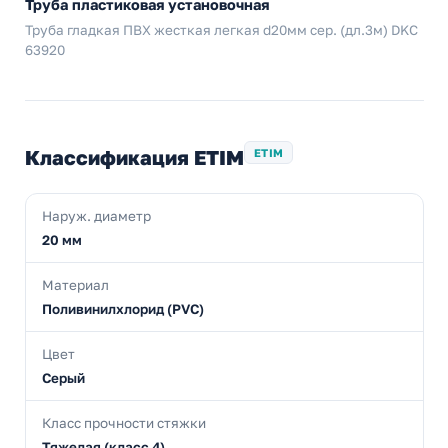
Труба пластиковая установочная
Труба гладкая ПВХ жесткая легкая d20мм сер. (дл.3м) DKC
63920
Классификация ETIM
ETIM
Наруж. диаметр
20 мм
Материал
Поливинилхлорид (PVC)
Цвет
Серый
Класс прочности стяжки
Тяжелая (класс 4)