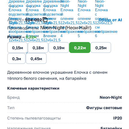
Артикул:
504-002
Обзор от AI
Производитель
:
Neon-Night (Неон-Найт)
Размер —
0,22м
0,15м
0,18м
0,19м
0,22м
0,25м
0,3м
0,45м
Деревянное елочное украшение Елочка с оленем
тёплого белого свечения, на батарейке
Ключевые характеристики
Бренд
Neon-Night
Тип
Фигуры световые
Степень пылевлагозащиты
IP20
Напряжение питания
Батарейки