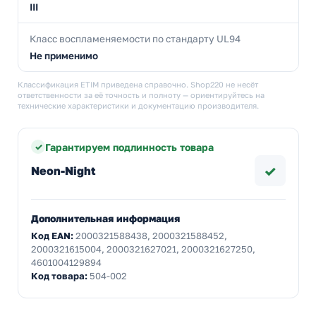
III
Класс воспламеняемости по стандарту UL94
Не применимо
Классификация ETIM приведена справочно. Shop220 не несёт
ответственности за её точность и полноту — ориентируйтесь на
технические характеристики и документацию производителя.
Гарантируем подлинность товара
✓
Neon-Night
Дополнительная информация
Код EAN:
2000321588438, 2000321588452,
2000321615004, 2000321627021, 2000321627250,
4601004129894
Код товара:
504-002