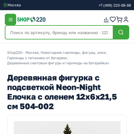
Москва
+7
(499)
220-88-88
Shop220 - Москва
/
Новогодние гирлянды, фигуры, елки
/
Гирлянды с питанием от батареек
/
Деревянные световые фигуры и гирлянды на батарейках
Деревянная фигурка с
подсветкой Neon-Night
Елочка с оленем 12x6x21,5
см 504-002