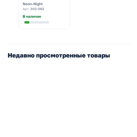
прозрачный ПВХ, 10
Neon-Night
LED, теплый белый,
Арт.
303-082
питание 2хАА
В наличии
Недавно просмотренные товары