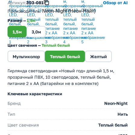
Артикул:
303-081
Обзор от AI
Производитель
:
Neon-Night (Неон-Найт)
Размер —
1,5м
1,5м
3,0м
Цвет свечения —
Теплый белый
Мультиколор
Теплый белый
Желтый
Гирлянда светодиодная «Новый год» длиной 1,5 м,
прозрачный ПВХ, 10 светодиодов, теплый белый,
питание 2 х АА (батарейки не в комплекте)
Ключевые характеристики
Бренд
Neon-Night
Тип
Нить
Цвет свечения
Теплый белый