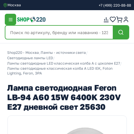
Москва
+7
(499)
220-88-88
Shop220 - Москва
/
Лампы - источники света
/
Светодиодные лампы LED
/
Лампы светодиодные LED классическая колба A с цоколем E27
/
Лампы светодиодные классическая колба A LED IEK, Foton
Lighting, Feron, ЭРА
Лампа светодиодная Feron
LB-94 A60 15W 6400K 230V
E27 дневной свет 25630