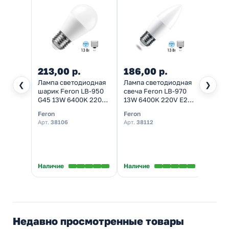
213,00 р.
186,00 р.
142,
Лампа светодиодная
Лампа светодиодная
Лампа
❮
❯
шарик Feron LB-950
свеча Feron LB-970
шарик
G45 13W 6400K 220V
13W 6400K 220V E27
G45 9
E27 дневной свет
дневной свет
E27 х
Feron
Feron
Feron
Арт.
38106
Арт.
38112
Арт.
2
Наличие
Наличие
Налич
Недавно просмотренные товары