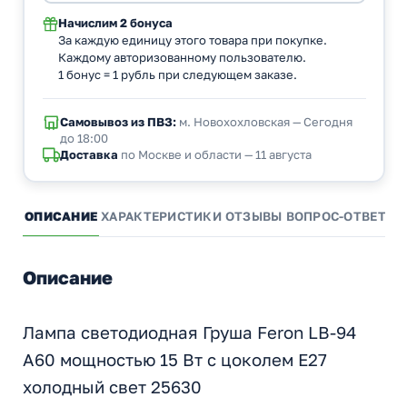
Начислим
2 бонуса
За каждую единицу этого товара при покупке.
Каждому авторизованному пользователю.
1 бонус = 1 рубль при следующем заказе.
Самовывоз из ПВЗ:
м. Новохохловская — Сегодня
до 18:00
Доставка
по Москве и области — 11 августа
ОПИСАНИЕ
ХАРАКТЕРИСТИКИ
ОТЗЫВЫ
ВОПРОС-ОТВЕТ
А
Описание
Лампа светодиодная Груша Feron LB-94
A60 мощностью 15 Вт с цоколем E27
холодный свет 25630