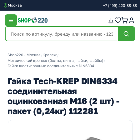
Москва
+7
(499)
220-88-88
Shop220 - Москва
/
Крепеж
/
Метрический крепеж (болты, винты, гайки, шайбы)
/
Гайки шестигранные соединительные DIN6334
Гайка Tech-KREP DIN6334
соединительная
оцинкованная М16 (2 шт) -
пакет (0,24кг) 112281