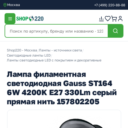
Москва
+7
(499)
220-88-88
Shop220 - Москва
/
Лампы - источники света
/
Светодиодные лампы LED
/
Лампы светодиодные LED с покрытием и декоративные
Лампа филаментная
светодиодная Gauss ST164
6W 4200K E27 330Lm серый
прямая нить 157802205