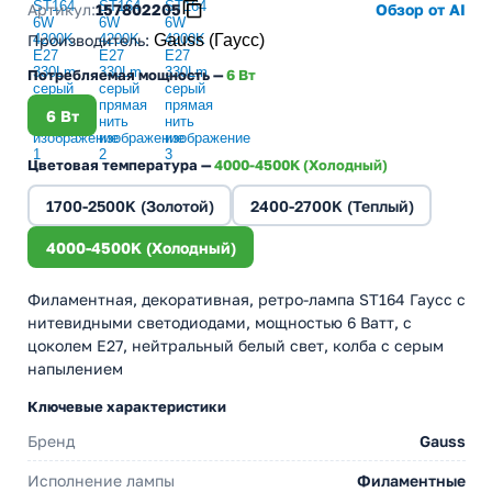
Артикул:
157802205
Обзор от AI
Производитель
:
Gauss (Гаусс)
Потребляемая мощность —
6 Вт
6 Вт
Цветовая температура —
4000-4500K (Холодный)
1700-2500K (Золотой)
2400-2700K (Теплый)
4000-4500K (Холодный)
Филаментная, декоративная, ретро-лампа ST164 Гаусс с
нитевидными светодиодами, мощностью 6 Ватт, с
цоколем E27, нейтральный белый свет, колба с серым
напылением
Ключевые характеристики
Бренд
Gauss
Исполнение лампы
Филаментные