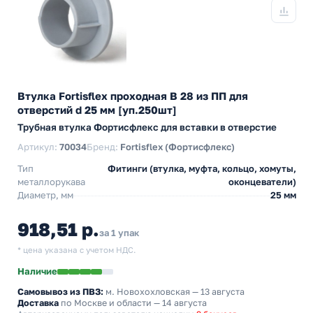
Втулка Fortisflex проходная В 28 из ПП для
отверстий d 25 мм [уп.250шт]
Трубная втулка Фортисфлекс для вставки в отверстие
Артикул:
70034
Бренд:
Fortisflex (Фортисфлекс)
Тип
Фитинги (втулка, муфта, кольцо, хомуты,
металлорукава
оконцеватели)
Диаметр, мм
25 мм
918,51 р.
за 1 упак
* цена указана с учетом НДС.
Наличие
Самовывоз из ПВЗ:
м. Новохохловская
— 13 августа
Доставка
по Москве и области — 14 августа