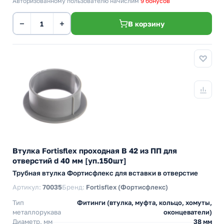
Авторизованному пользователю начислим
9 бонусов
−
+
В корзину
Втулка Fortisflex проходная В 42 из ПП для
отверстий d 40 мм [уп.150шт]
Трубная втулка Фортисфлекс для вставки в отверстие
Артикул:
70035
Бренд:
Fortisflex (Фортисфлекс)
Тип
Фитинги (втулка, муфта, кольцо, хомуты,
металлорукава
оконцеватели)
Диаметр, мм
38 мм