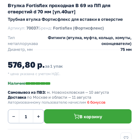
Втулка Fortisflex проходная В 69 из ПП для
отверстий d 70 мм [уп.40шт]
Трубная втулка Фортисфлекс для вставки в отверстие
Артикул:
70037
Бренд:
Fortisflex (Фортисфлекс)
Тип
Фитинги (втулка, муфта, кольцо, хомуты,
металлорукава
оконцеватели)
Диаметр, мм
75 мм
576,80 р.
за 1 упак
* цена указана с учетом НДС.
Наличие
Самовывоз из ПВЗ:
м. Новохохловская
— 10 августа
Доставка
по Москве и области — 11 августа
Авторизованному пользователю начислим
6 бонусов
−
+
В корзину