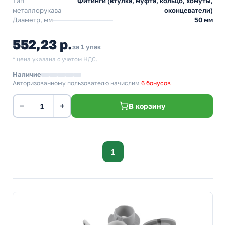
Тип
Фитинги (втулка, муфта, кольцо, хомуты,
металлорукава
оконцеватели)
Диаметр, мм
50 мм
552,23 р.
за 1 упак
* цена указана с учетом НДС.
Наличие
Авторизованному пользователю начислим
6 бонусов
−
+
В корзину
1