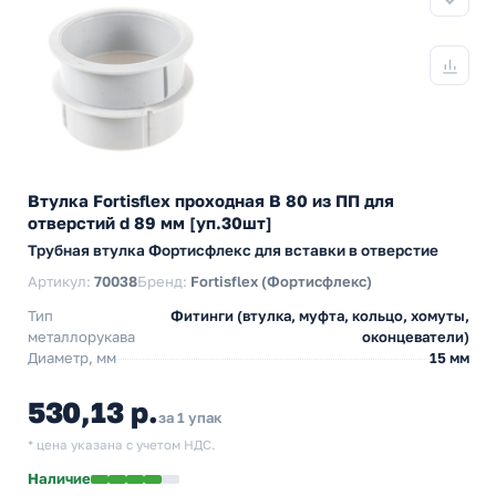
Втулка Fortisflex проходная В 80 из ПП для
отверстий d 89 мм [уп.30шт]
Трубная втулка Фортисфлекс для вставки в отверстие
Артикул:
70038
Бренд:
Fortisflex (Фортисфлекс)
Тип
Фитинги (втулка, муфта, кольцо, хомуты,
металлорукава
оконцеватели)
Диаметр, мм
15 мм
530,13 р.
за 1 упак
* цена указана с учетом НДС.
Наличие