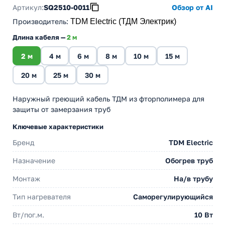
Артикул:
SQ2510-0011
Обзор от AI
Производитель
:
TDM Electric (ТДМ Электрик)
Длина кабеля —
2 м
2 м
4 м
6 м
8 м
10 м
15 м
20 м
25 м
30 м
Наружный греющий кабель ТДМ из фторполимера для
защиты от замерзания труб
Ключевые характеристики
Бренд
TDM Electric
Назначение
Обогрев труб
Монтаж
На/в трубу
Тип нагревателя
Саморегулирующийся
Вт/пог.м.
10 Вт