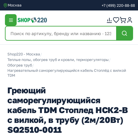
Москва
+7
(499)
220-88-88
Shop220 - Москва
/
Теплые полы, обогрев труб и кровли, терморегуляторы
/
Обогрев труб
/
Нагревательный саморегулирующийся кабель Стоплёд с вилкой
TDM
Греющий
саморегулирующийся
кабель TDM Стоплед НСК2-В
с вилкой, в трубу (2м/20Вт)
SQ2510-0011