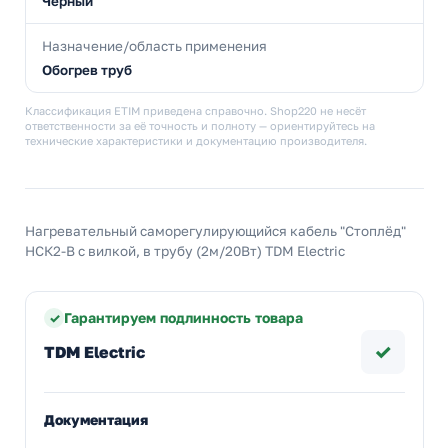
Черный
Назначение/область применения
Обогрев труб
Классификация ETIM приведена справочно. Shop220 не несёт
ответственности за её точность и полноту — ориентируйтесь на
технические характеристики и документацию производителя.
Нагревательный саморегулирующийся кабель "Стоплёд"
НСК2-В с вилкой, в трубу (2м/20Вт) TDM Electric
Гарантируем подлинность товара
✓
TDM Electric
Документация