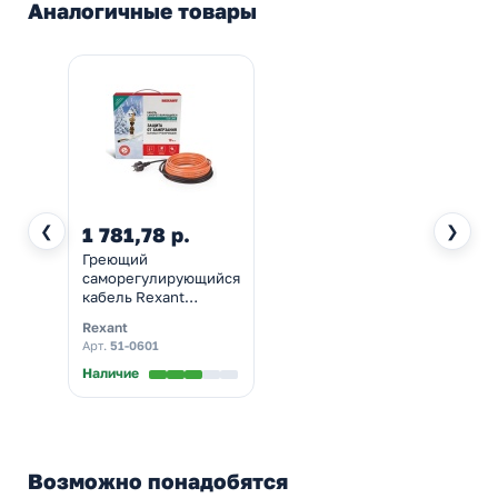
Аналогичные товары
❮
❯
1 781,78 р.
Греющий
саморегулирующийся
кабель Rexant
(комплект в трубу)
Rexant
10HTM2-CT (2м/20Вт)
Арт.
51-0601
Наличие
Возможно понадобятся