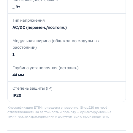
_ Вт
Тип напряжения
AC/DC (перемен./постоян.)
Модульная ширина (общ. кол-во модульных
расстояний)
1
Глубина установочная (встраив.)
44 мм
Степень защиты (IP)
IP20
Классификация ETIM приведена справочно. Shop220 не несёт
ответственности за её точность и полноту — ориентируйтесь на
технические характеристики и документацию производителя.