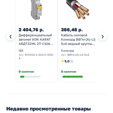
2 404,76 р.
386,48 р.
316,
Дифференциальный
Кабель силовой
Выкл
❮
❯
автомат ИЭК KARAT
Конкорд ВВГнг(А)-LS
одно
АВДТ32МL 2П С10А
5х4 медный круглый
откры
30мА тип А
ГОСТ 31996
Вуокс
IEK
Конкорд
TDM El
однофазный
10А I
Арт.
MVD12-1-010-C-030-
Арт.
ВВГнг(А)-LS 5x4
Арт.
S
электронный 6кА 1
A
модуль (дифавтомат,
★
5,0
(1)
АВДТ)
В наличии
В наличии
Налич
Недавно просмотренные товары