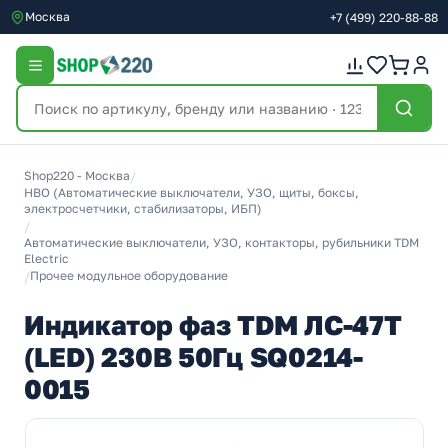
Москва
+7
(499)
220-88-88
Shop220 - Москва
/
НВО (Автоматические выключатели, УЗО, щиты, боксы,
электросчетчики, стабилизаторы, ИБП)
/
Автоматические выключатели, УЗО, контакторы, рубильники TDM
Electric
/
Прочее модульное оборудование
Индикатор фаз TDM ЛС-47Т
(LED) 230В 50Гц SQ0214-
0015