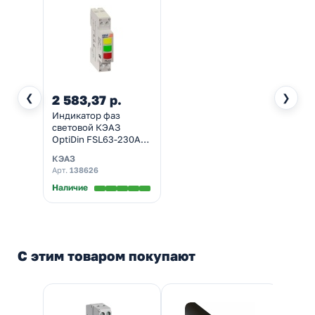
❮
❯
2 583,37 р.
Индикатор фаз
световой КЭАЗ
OptiDin FSL63-230A-
УХЛ3 230В АС
КЭАЗ
желтый, зеленый,
Арт.
138626
красный
Наличие
С этим товаром покупают