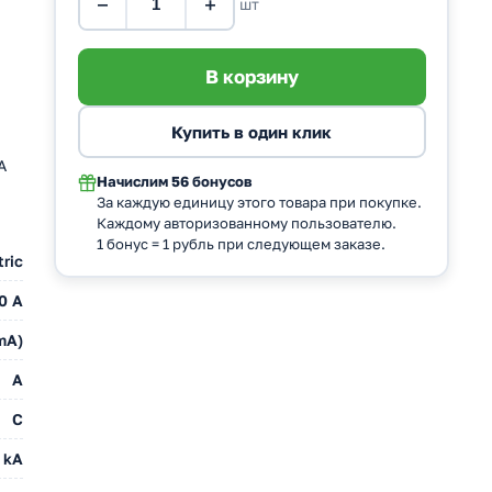
−
+
шт
А
Начислим
56 бонусов
За каждую единицу этого товара при покупке.
Каждому авторизованному пользователю.
1 бонус = 1 рубль при следующем заказе.
ric
0 А
mA)
A
C
 kA