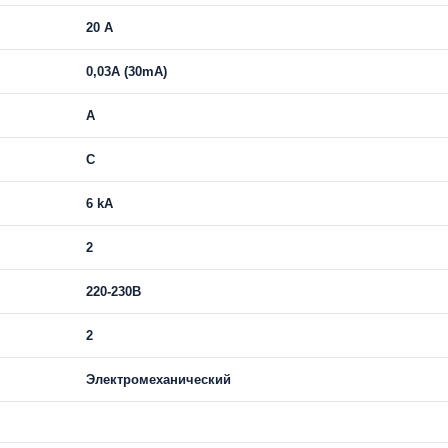
20 А
0,03A (30mA)
A
C
6 kA
2
220-230В
2
Электромеханический