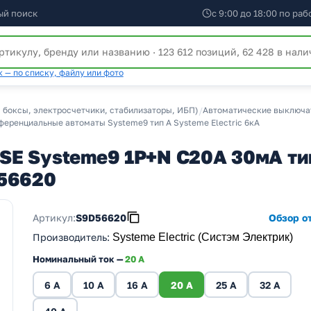
ый поиск
с 9:00 до 18:00 по ра
 — по списку, файлу или фото
 боксы, электросчетчики, стабилизаторы, ИБП)
/
Автоматические выключат
еренциальные автоматы Systeme9 тип А Systeme Electric 6кА
SE Systeme9 1P+N C20А 30мА ти
D56620
Артикул:
S9D56620
Обзор от
Производитель
:
Systeme Electric (Систэм Электрик)
Номинальный ток —
20 А
6 А
10 А
16 А
20 А
25 А
32 А