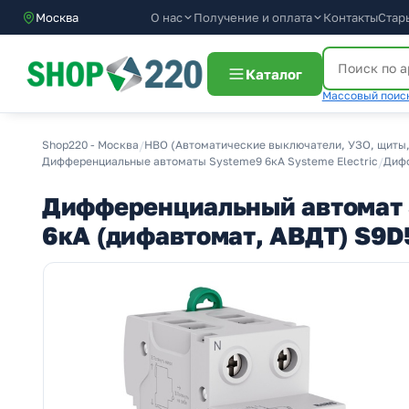
О нас
Получение и оплата
Москва
Контакты
Стар
Каталог
Массовый поиск
Shop220 - Москва
/
НВО (Автоматические выключатели, УЗО, щиты,
Дифференциальные автоматы Systeme9 6кА Systeme Electric
/
Дифф
Дифференциальный автомат 
6кА (дифавтомат, АВДТ) S9