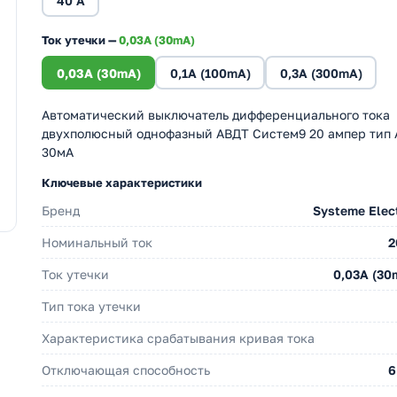
40 А
Ток утечки —
0,03A (30mA)
0,03A (30mA)
0,1A (100mA)
0,3A (300mA)
Автоматический выключатель дифференциального тока
двухполюсный однофазный АВДТ Систем9 20 ампер тип 
30мА
Ключевые характеристики
Бренд
Systeme Elect
Номинальный ток
2
Ток утечки
0,03A (30
Тип тока утечки
Характеристика срабатывания кривая тока
Отключающая способность
6