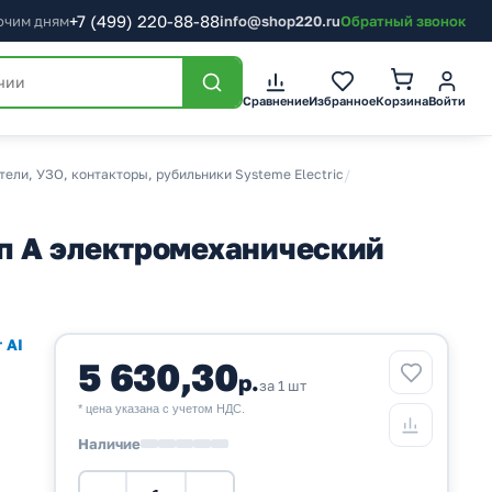
+7
(499)
220-88-88
бочим дням
info@shop220.ru
Обратный звонок
Корзина
Сравнение
Избранное
Войти
ели, УЗО, контакторы, рубильники Systeme Electric
/
п A электромеханический
 AI
5 630,30
р.
за 1 шт
* цена указана с учетом НДС.
Наличие