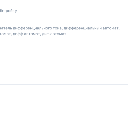
din-рейку
чатель дифференциального тока, дифференциальный автомат,
омат, дифф автомат, диф автомат