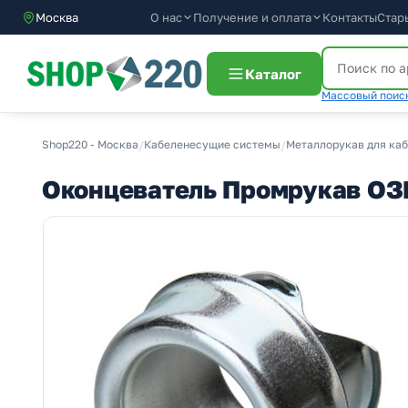
О нас
Получение и оплата
Москва
Контакты
Стар
Каталог
Массовый поиск
Shop220 - Москва
/
Кабеленесущие системы
/
Металлорукав для ка
Оконцеватель Промрукав ОЗ