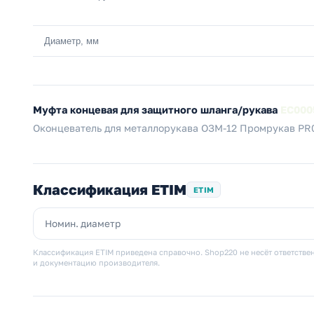
Диаметр, мм
Муфта концевая для защитного шланга/рукава
EC000
Оконцеватель для металлорукава ОЗМ-12 Промрукав PR
Классификация ETIM
ETIM
Номин. диаметр
Классификация ETIM приведена справочно. Shop220 не несёт ответствен
и документацию производителя.