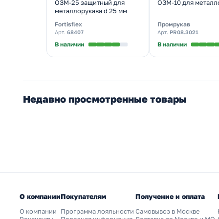
ОЗМ-25 защитный для
ОЗМ-10 для металл
металлорукава d 25 мм
Fortisflex
Промрукав
Арт.
68407
Арт.
PR08.3021
В наличии
В наличии
Недавно просмотренные товары
О компании
Покупателям
Получение и оплата
О компании
Программа лояльности
Самовывоз в Москве
Реквизиты
Полезная информация
Доставка по Москве и МО