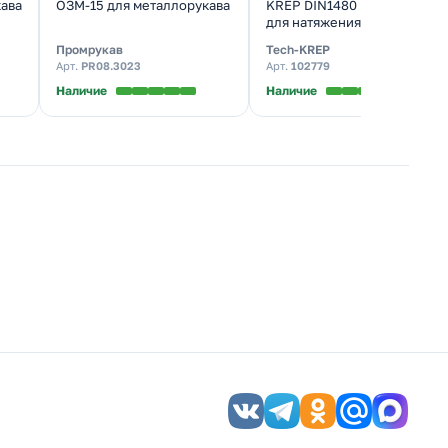
ава
ОЗМ-15 для металлорукава
KREP DIN1480 М8 (1 шт)
для натяжения стального
троса ( 0,114 кг)
Промрукав
Tech-KREP
Арт.
PR08.3023
Арт.
102779
Наличие
Наличие