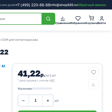
+7
(499)
220-88-88
бочим дням
info@shop220.ru
Обратный звонок
Корзина
Сравнение
Избранное
Войти
е ОЗМ для металлорукава
022
 AI
41,22
р.
за 1 шт
* цена указана с учетом НДС.
Наличие
−
+
шт