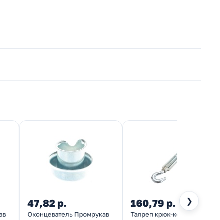
❯
47,82 р.
160,79 р.
ав
Оконцеватель Промрукав
Талреп крюк-кольцо Tech-