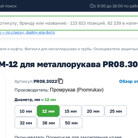
ый поиск
с 9:00 до 18:00 по ра
 — по списку, файлу или фото
беля и муфты
/
Фитинги для металлорукава и трубы
/
Оконцеватели защитны
М-12 для металлорукава PR08.3
Артикул:
PR08.3022
Обзор от
Производитель
:
Промрукав (Promrukav)
Диаметр, мм —
12 мм
10 мм
12 мм
15 мм
20 мм
25 мм
32 мм
38 мм
50 мм
Оконцеватель Промрукав для закрепления краев