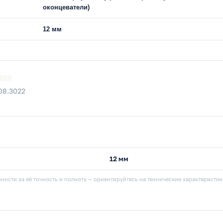
оконцеватели)
12 мм
519
08.3022
12 мм
ности за её точность и полноту — ориентируйтесь на технические характеристи