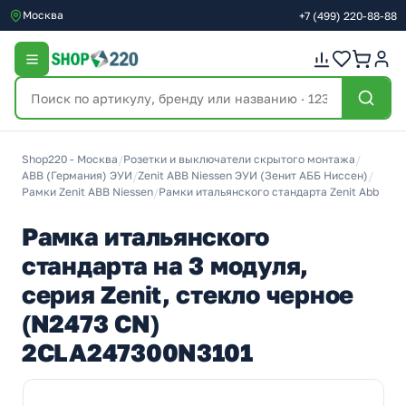
Москва
+7
(499)
220-88-88
Shop220 - Москва
/
Розетки и выключатели скрытого монтажа
/
ABB (Германия) ЭУИ
/
Zenit ABB Niessen ЭУИ (Зенит АББ Ниссен)
/
Рамки Zenit ABB Niessen
/
Рамки итальянского стандарта Zenit Abb
Рамка итальянского
стандарта на 3 модуля,
серия Zenit, стекло черное
(N2473 CN)
2CLA247300N3101