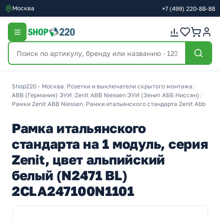
Москва
+7
(499)
220-88-88
Shop220 - Москва
/
Розетки и выключатели скрытого монтажа
/
ABB (Германия) ЭУИ
/
Zenit ABB Niessen ЭУИ (Зенит АББ Ниссен)
/
Рамки Zenit ABB Niessen
/
Рамки итальянского стандарта Zenit Abb
Рамка итальянского
стандарта на 1 модуль, серия
Zenit, цвет альпийский
белый (N2471 BL)
2CLA247100N1101