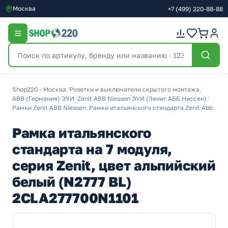
Москва
+7
(499)
220-88-88
Shop220 - Москва
/
Розетки и выключатели скрытого монтажа
/
ABB (Германия) ЭУИ
/
Zenit ABB Niessen ЭУИ (Зенит АББ Ниссен)
/
Рамки Zenit ABB Niessen
/
Рамки итальянского стандарта Zenit Abb
Рамка итальянского
стандарта на 7 модуля,
серия Zenit, цвет альпийский
белый (N2777 BL)
2CLA277700N1101