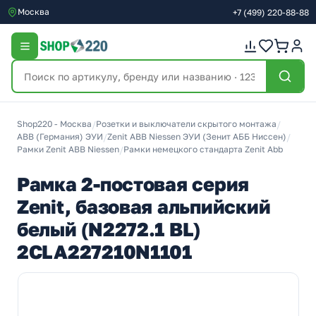
Москва
+7
(499)
220-88-88
Shop220 - Москва
/
Розетки и выключатели скрытого монтажа
/
ABB (Германия) ЭУИ
/
Zenit ABB Niessen ЭУИ (Зенит АББ Ниссен)
/
Рамки Zenit ABB Niessen
/
Рамки немецкого стандарта Zenit Abb
Рамка 2-постовая серия
Zenit, базовая альпийский
белый (N2272.1 BL)
2CLA227210N1101