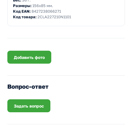
Вес:
36 г.
Размеры:
156x85 мм.
Код EAN:
8427238066271
Код товара:
2CLA227210N1101
Добавить фото
Вопрос-ответ
Задать вопрос