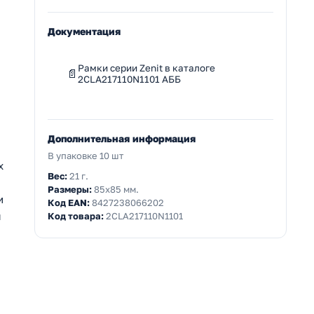
Документация
Рамки серии Zenit в каталоге
2CLA217110N1101 АББ
Дополнительная информация
В упаковке 10 шт
х
Вес:
21 г.
Размеры:
85x85 мм.
и
Код EAN:
8427238066202
я
Код товара:
2CLA217110N1101