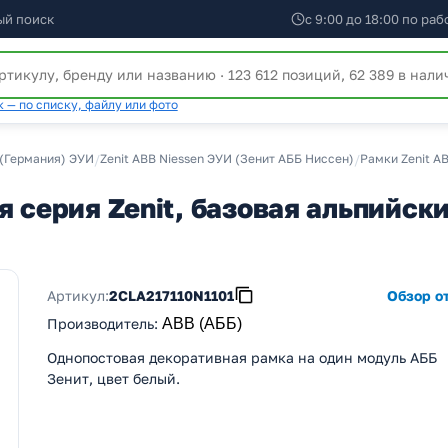
ый поиск
с 9:00 до 18:00 по ра
 — по списку, файлу или фото
(Германия) ЭУИ
/
Zenit ABB Niessen ЭУИ (Зенит АББ Ниссен)
/
Рамки Zenit A
 серия Zenit, базовая альпийски
Артикул:
2CLA217110N1101
Обзор от
Производитель
:
ABB (АББ)
Однопостовая декоративная рамка на один модуль АББ
Зенит, цвет белый.