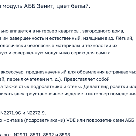
 модуль АББ Зенит, цвет белый.
льно впишется в интерьер квартиры, загородного дома,
им завершённость и естественный, изящный вид. Лёгкий,
кологически безопасные материалы и технологии их
лную и совершенную модульную серию для самых
 аксессуар, предназначенный для обрамления встраиваемы
й, переключателей и т. д.). Представляет собой
а также стык подрозетника и стены. Делает вид розетки ил
исать электроустановочное изделие в интерьер помещени
 N2271.9G и N2272.9.
о монтажа (подрозетниками) VDE или подрозетниками АББ
арт. N2991, 8591, 8592 и 8593.