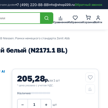
+7
(499)
220-88-88
бочим дням
info@shop220.ru
Обратный звонок
Корзина
Сравнение
Избранное
Войти
BB Niessen
/
Рамки немецкого стандарта Zenit Abb
й белый (N2171.1 BL)
 AI
205,28
р.
за 1 шт
* цена указана с учетом НДС.
Наличие
−
+
шт