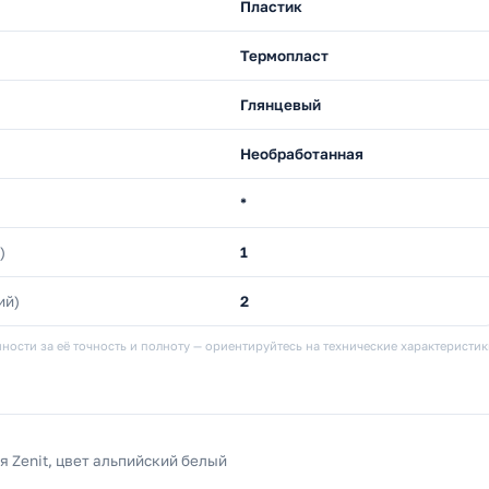
Пластик
Термопласт
Глянцевый
Необработанная
*
)
1
ий)
2
ности за её точность и полноту — ориентируйтесь на технические характеристи
я Zenit, цвет альпийский белый