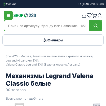
Москва
+7
(499)
220-88-88
Фильтры
Shop220 - Москва
/
Розетки и выключатели скрытого монтажа
/
Legrand (Франция) ЭУИ
/
Valena Classic Legrand ЭУИ (Валена классик Легранд)
Механизмы Legrand Valena
Classic белые
90 товаров
Возможно понадобятся: