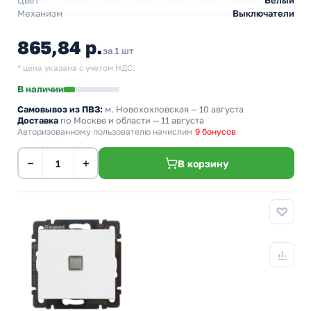
Цвет
Белый
Механизм
Выключатели
865,84 р.
за 1 шт
* цена указана с учетом НДС.
В наличии
Самовывоз из ПВЗ:
м. Новохохловская
— 10 августа
Доставка
по Москве и области — 11 августа
Авторизованному пользователю начислим
9 бонусов
−
+
В корзину