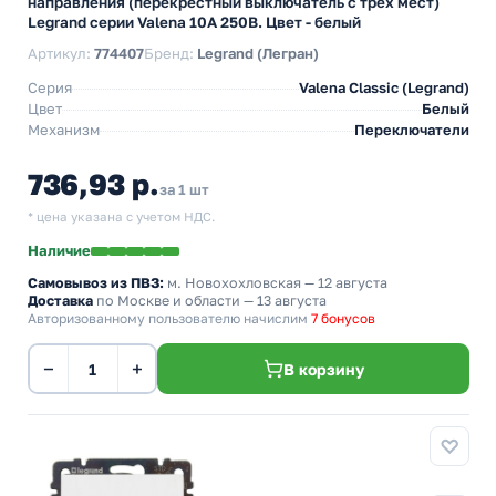
направления (перекрестный выключатель с трех мест)
Legrand серии Valena 10А 250В. Цвет - белый
Артикул:
774407
Бренд:
Legrand (Легран)
Серия
Valena Classic (Legrand)
Цвет
Белый
Механизм
Переключатели
736,93 р.
за 1 шт
* цена указана с учетом НДС.
Наличие
Самовывоз из ПВЗ:
м. Новохохловская
— 12 августа
Доставка
по Москве и области — 13 августа
Авторизованному пользователю начислим
7 бонусов
−
+
В корзину