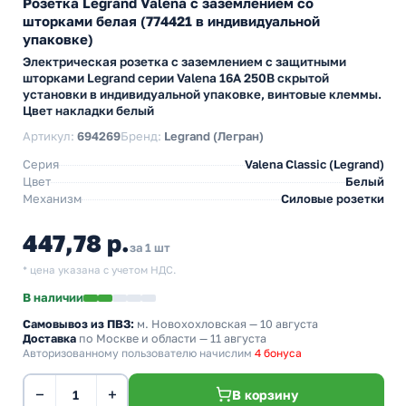
Розетка Legrand Valena с заземлением со
шторками белая (774421 в индивидуальной
упаковке)
Электрическая розетка с заземлением с защитными
шторками Legrand серии Valena 16А 250В скрытой
установки в индивидуальной упаковке, винтовые клеммы.
Цвет накладки белый
Артикул:
694269
Бренд:
Legrand (Легран)
Серия
Valena Classic (Legrand)
Цвет
Белый
Механизм
Силовые розетки
447,78 р.
за 1 шт
* цена указана с учетом НДС.
В наличии
Самовывоз из ПВЗ:
м. Новохохловская
— 10 августа
Доставка
по Москве и области — 11 августа
Авторизованному пользователю начислим
4 бонуса
−
+
В корзину