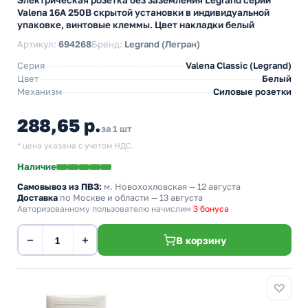
Электрическая розетка без заземления Legrand серии
Valena 16А 250В скрытой установки в индивидуальной
упаковке, винтовые клеммы. Цвет накладки белый
Артикул:
694268
Бренд:
Legrand (Легран)
Серия
Valena Classic (Legrand)
Цвет
Белый
Механизм
Силовые розетки
288,65 р.
за 1 шт
* цена указана с учетом НДС.
Наличие
Самовывоз из ПВЗ:
м. Новохохловская
— 12 августа
Доставка
по Москве и области — 13 августа
Авторизованному пользователю начислим
3 бонуса
−
+
В корзину