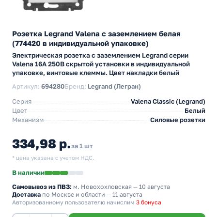
Розетка Legrand Valena с заземлением белая
(774420 в индивидуальной упаковке)
Электрическая розетка с заземлением Legrand серии
Valena 16А 250В скрытой установки в индивидуальной
упаковке, винтовые клеммы. Цвет накладки белый
Артикул:
694280
Бренд:
Legrand (Легран)
Серия
Valena Classic (Legrand)
Цвет
Белый
Механизм
Силовые розетки
334,98 р.
за 1 шт
* цена указана с учетом НДС.
В наличии
Самовывоз из ПВЗ:
м. Новохохловская
— 10 августа
Доставка
по Москве и области — 11 августа
Авторизованному пользователю начислим
3 бонуса