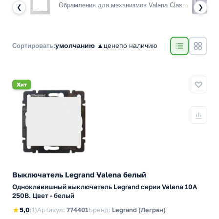
Обрамления для механизмов Valena Classic
❮
❯
умолчанию ▲
цене
по наличию
Сортировать:
Хит
Выключатель Legrand Valena белый
Одноклавишный выключатель Legrand серии Valena 10А
250В. Цвет - белый
★
5,0
(1)
Артикул:
774401
Бренд:
Legrand (Легран)