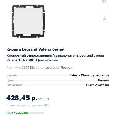
Кнопка Legrand Valena белый
Кнопочный одноклавишный выключатель Legrand серии
Valena 10А 250В. Цвет - белый
Артикул:
774411
Бренд:
Legrand (Легран)
Серия
Valena Classic (Legrand)
Цвет
Белый
Механизм
Выключатели
428,45 р.
за 1 шт
* цена указана с учетом НДС.
В наличии