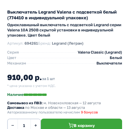
Выключатель Legrand Valena с подсветкой белый
(774410 в индивидуальной упаковке)
Одноклавишный выключатель с подсветкой Legrand серии
Valena 10А 250В скрытой установки в индивидуальной
упаковке. Цвет белый
Артикул:
694261
Бренд:
Legrand (Легран)
Серия
Valena Classic (Legrand)
Цвет
Белый
Механизм
Выключатели
910,00 р.
за 1 шт
* цена указана с учетом НДС.
Наличие
Самовывоз из ПВЗ:
м. Новохохловская
— 12 августа
Доставка
по Москве и области — 13 августа
Авторизованному пользователю начислим
9 бонусов
−
+
В корзину