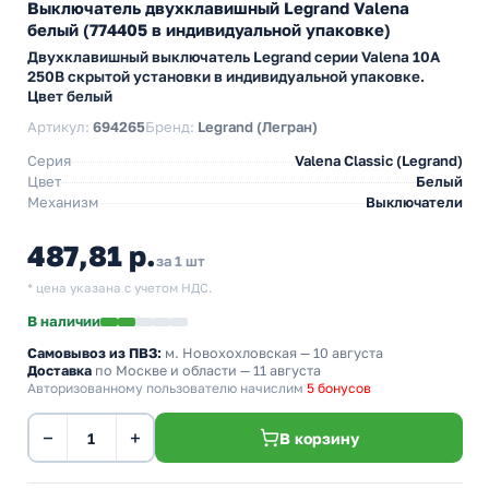
Выключатель двухклавишный Legrand Valena
белый (774405 в индивидуальной упаковке)
Двухклавишный выключатель Legrand серии Valena 10А
250В скрытой установки в индивидуальной упаковке.
Цвет белый
Артикул:
694265
Бренд:
Legrand (Легран)
Серия
Valena Classic (Legrand)
Цвет
Белый
Механизм
Выключатели
487,81 р.
за 1 шт
* цена указана с учетом НДС.
В наличии
Самовывоз из ПВЗ:
м. Новохохловская
— 10 августа
Доставка
по Москве и области — 11 августа
Авторизованному пользователю начислим
5 бонусов
−
+
В корзину