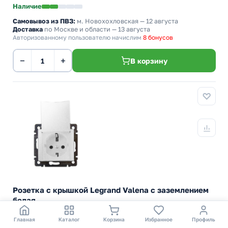
Наличие
Самовывоз из ПВЗ:
м. Новохохловская
— 12 августа
Доставка
по Москве и области — 13 августа
Авторизованному пользователю начислим
8 бонусов
−
+
В корзину
Розетка с крышкой Legrand Valena с заземлением
белая
Розетка с заземлением с крышкой и защитными шторками
Главная
Каталог
Корзина
Избранное
Профиль
Legrand серии Valena 16А 250В, винтовые клеммы. Цвет -