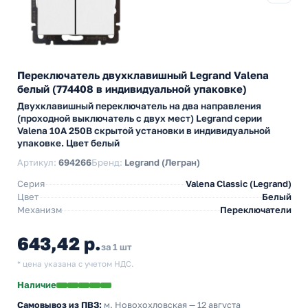
Переключатель двухклавишный Legrand Valena
белый (774408 в индивидуальной упаковке)
Двухклавишный переключатель на два направления
(проходной выключатель с двух мест) Legrand серии
Valena 10А 250В скрытой установки в индивидуальной
упаковке. Цвет белый
Артикул:
694266
Бренд:
Legrand (Легран)
Серия
Valena Classic (Legrand)
Цвет
Белый
Механизм
Переключатели
643,42 р.
за 1 шт
* цена указана с учетом НДС.
Наличие
Самовывоз из ПВЗ:
м. Новохохловская
— 12 августа