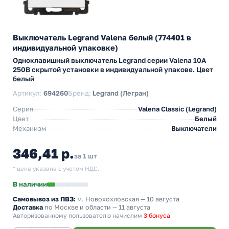
Выключатель Legrand Valena белый (774401 в
индивидуальной упаковке)
Одноклавишный выключатель Legrand серии Valena 10А
250В скрытой установки в индивидуальной упакове. Цвет
белый
Артикул:
694260
Бренд:
Legrand (Легран)
Серия
Valena Classic (Legrand)
Цвет
Белый
Механизм
Выключатели
346,41 р.
за 1 шт
* цена указана с учетом НДС.
В наличии
Самовывоз из ПВЗ:
м. Новохохловская
— 10 августа
Доставка
по Москве и области — 11 августа
Авторизованному пользователю начислим
3 бонуса