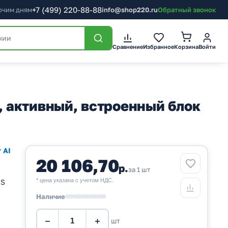
+7
(499)
220-88-88
бочим дням
info@shop220.ru
Обратный звонок
Корзина
Сравнение
Избранное
Войти
в, активный, встроенный блок
 AI
20 106,70
р.
за 1 шт
* цена указана с учетом НДС.
NS
Наличие
−
+
шт