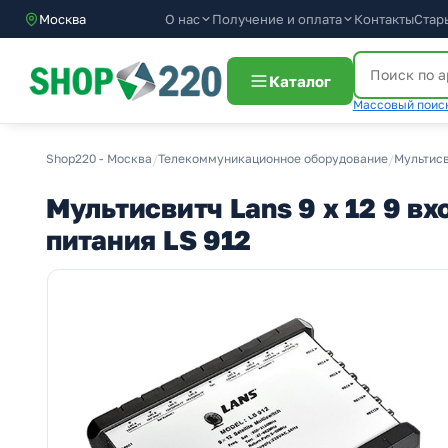
О нас
Получение и оплата
Москва
Контакты
Стар
Каталог
Массовый поиск
Shop220 - Москва
/
Телекоммуникационное оборудование
/
Мультис
Мультисвитч Lans 9 х 12 9 вх
питания LS 912