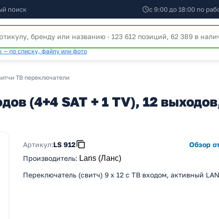
ый поиск
с 9:00 до 18:00 по ра
 — по списку, файлу или фото
витчи ТВ переключатели
одов (4+4 SAT + 1 TV), 12 выходо
Артикул:
LS 912
Обзор от
Производитель
:
Lans (Ланс)
Переключатель (свитч) 9 х 12 с ТВ входом, активный LA