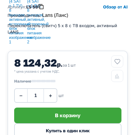
Артикул:
LS 58
Обзор от AI
Производитель
:
Lans (Ланс)
Переключатель (свитч) 5 х 8 с ТВ входом, активный
LANS
8 124,32
р.
за 1 шт
* цена указана с учетом НДС.
Наличие
−
+
шт