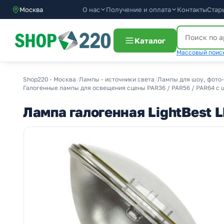
О нас
Получение и оплата
Москва
Контакты
Стар
Каталог
Массовый поиск
Shop220 - Москва
/
Лампы - источники света
/
Лампы для шоу, фото-
Галогенные лампы для освещения сцены PAR36 / PAR56 / PAR64 с 
Лампа галогенная LightBest