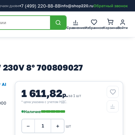
+7
(499)
220-88-88
бочим дням
info@shop220.ru
Обратный звонок
Корзина
Сравнение
Избранное
Войти
W 230V 8° 700809027
 AI
1 611,82
р.
за 1 шт
* цена указана с учетом НДС.
000
Наличие
−
+
шт