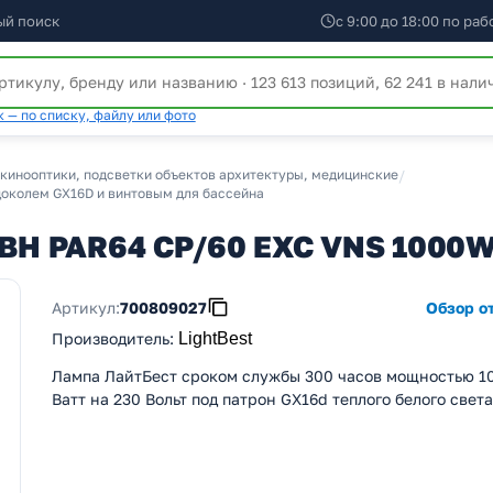
ый поиск
с 9:00 до 18:00 по ра
 — по списку, файлу или фото
кинооптики, подсветки объектов архитектуры, медицинские
/
цоколем GX16D и винтовым для бассейна
 LBH PAR64 CP/60 EXC VNS 1000
Артикул:
700809027
Обзор от
Производитель
:
LightBest
Лампа ЛайтБест сроком службы 300 часов мощностью 1
Ватт на 230 Вольт под патрон GX16d теплого белого света