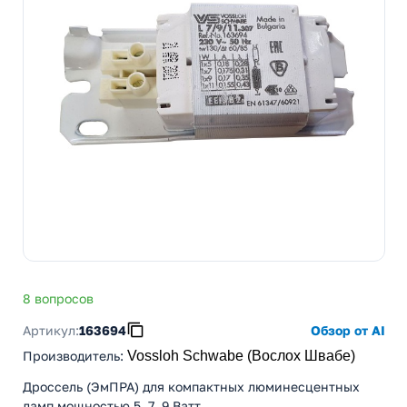
8 вопросов
Артикул:
163694
Обзор от AI
Производитель
:
Vossloh Schwabe (Вослох Швабе)
Дроссель (ЭмПРА) для компактных люминесцентных
ламп мощностью 5, 7, 9 Ватт