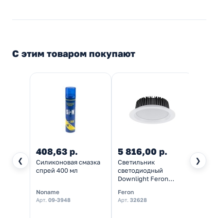
С этим товаром покупают
408,63 р.
5 816,00 р.
92,6
❮
❯
Силиконовая смазка
Светильник
Вилка
спрей 400 мл
светодиодный
Makel
Downlight Feron
пряма
MarketBright AL253
Noname
Feron
Makel
40W 4000K 3600Lm
Арт.
09-3948
Арт.
32628
Арт.
1
90° белый