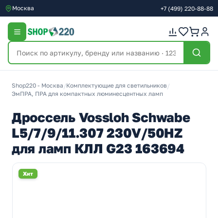
Москва
+7
(499)
220-88-88
Shop220 - Москва
/
Комплектующие для светильников
/
ЭмПРА, ПРА для компактных люминесцентных ламп
Дроссель Vossloh Schwabe
L5/7/9/11.307 230V/50HZ
для ламп КЛЛ G23 163694
Хит