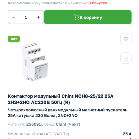
Авторизованному пользователю начислим
37 бонусов
−
+
В корзину
Хит
Контактор модульный Chint NCH8-25/22 25A
2НЗ+2НО AC230В 50Гц (R)
Четырехполюсный двухмодульный магнитный пускатель
25А катушка 230 Вольт, 2NC+2NO
Артикул:
256091
Бренд:
Chint (Чинт)
Номинальный ток (АС-1/AC-7a)
25 A