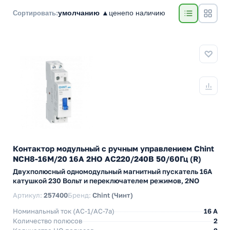
умолчанию ▲
цене
по наличию
Сортировать:
Контактор модульный с ручным управлением Chint
NCH8-16M/20 16А 2НО АС220/240В 50/60Гц (R)
Двухполюсный одномодульный магнитный пускатель 16А
катушкой 230 Вольт и переключателем режимов, 2NO
Артикул:
257400
Бренд:
Chint (Чинт)
Номинальный ток (АС-1/AC-7a)
16 A
Количество полюсов
2