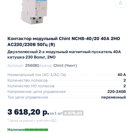
Контактор модульный Chint NCH8-40/20 40A 2НО
AC220/230В 50Гц (R)
Двухполюсный 2-х модульный магнитный пускатель 40А
катушка 230 Вольт, 2NO
Артикул:
256081
Бренд:
Chint (Чинт)
Номинальный ток (АС-1/AC-7a)
40 A
Количество полюсов
2
Количество НO полюсов
2
Напряжение цепи управления
220-240В
Ток цепи управления
переменный
3 618,20 р.
4 975,03
за 1 шт
* цена указана с учетом НДС.
Наличие