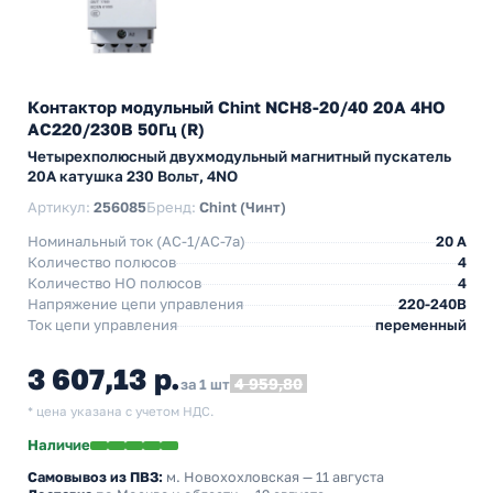
Контактор модульный Chint NCH8-20/40 20A 4НО
AC220/230В 50Гц (R)
Четырехполюсный двухмодульный магнитный пускатель
20А катушка 230 Вольт, 4NO
Артикул:
256085
Бренд:
Chint (Чинт)
Номинальный ток (АС-1/AC-7a)
20 A
Количество полюсов
4
Количество НO полюсов
4
Напряжение цепи управления
220-240В
Ток цепи управления
переменный
3 607,13 р.
4 959,80
за 1 шт
* цена указана с учетом НДС.
Наличие
Самовывоз из ПВЗ:
м. Новохохловская
— 11 августа