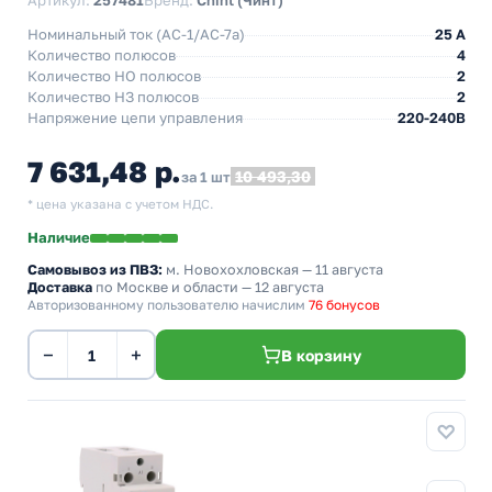
Артикул:
257481
Бренд:
Chint (Чинт)
Номинальный ток (АС-1/AC-7a)
25 A
Количество полюсов
4
Количество НO полюсов
2
Количество НЗ полюсов
2
Напряжение цепи управления
220-240В
7 631,48 р.
10 493,30
за 1 шт
* цена указана с учетом НДС.
Наличие
Самовывоз из ПВЗ:
м. Новохохловская
— 11 августа
Доставка
по Москве и области — 12 августа
Авторизованному пользователю начислим
76 бонусов
−
+
В корзину