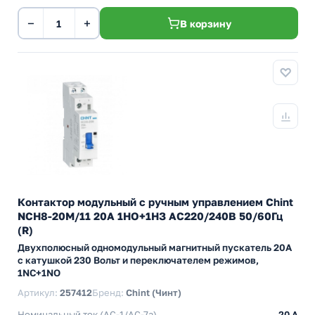
−
+
В корзину
Контактор модульный с ручным управлением Chint
NCH8-20M/11 20А 1НО+1НЗ АС220/240В 50/60Гц
(R)
Двухполюсный одномодульный магнитный пускатель 20А
с катушкой 230 Вольт и переключателем режимов,
1NC+1NO
Артикул:
257412
Бренд:
Chint (Чинт)
Номинальный ток (АС-1/AC-7a)
20 A