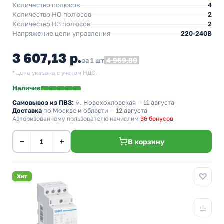
Количество полюсов
4
Количество НO полюсов
2
Количество НЗ полюсов
2
Напряжение цепи управления
220-240В
3 607,13 р.
4 959,80
за 1 шт
* цена указана с учетом НДС.
Наличие
Самовывоз из ПВЗ:
м. Новохохловская
— 11 августа
Доставка
по Москве и области — 12 августа
Авторизованному пользователю начислим
36 бонусов
−
+
В корзину
Хит