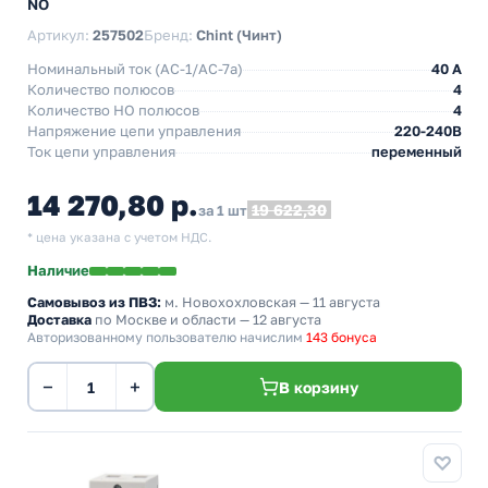
NO
Артикул:
257502
Бренд:
Chint (Чинт)
Номинальный ток (АС-1/AC-7a)
40 A
Количество полюсов
4
Количество НO полюсов
4
Напряжение цепи управления
220-240В
Ток цепи управления
переменный
14 270,80 р.
19 622,30
за 1 шт
* цена указана с учетом НДС.
Наличие
Самовывоз из ПВЗ:
м. Новохохловская
— 11 августа
Доставка
по Москве и области — 12 августа
Авторизованному пользователю начислим
143 бонуса
−
+
В корзину