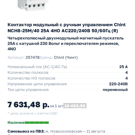
Контактор модульный с ручным управлением Chint
NCH8-25M/40 25А 4НО АС220/240В 50/60Гц (R)
Четырехполюсный двухмодульный магнитный пускатель
25А с катушкой 230 Вольт и переключателем режимов,
4NO
Артикул:
257478
Бренд:
Chint (Чинт)
Номинальный ток (АС-1/AC-7a)
25 A
Количество полюсов
4
Количество НO полюсов
4
Напряжение цепи управления
220-240В
Ток цепи управления
переменный
7 631,48 р.
10 493,30
за 1 шт
* цена указана с учетом НДС.
Наличие
Самовывоз из ПВЗ:
м. Новохохловская
— 11 августа