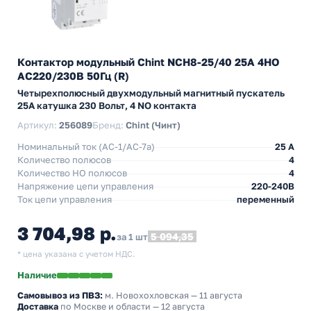
Контактор модульный Chint NCH8-25/40 25A 4НО
AC220/230В 50Гц (R)
Четырехполюсный двухмодульный магнитный пускатель
25А катушка 230 Вольт, 4 NO контакта
Артикул:
256089
Бренд:
Chint (Чинт)
Номинальный ток (АС-1/AC-7a)
25 A
Количество полюсов
4
Количество НO полюсов
4
Напряжение цепи управления
220-240В
Ток цепи управления
переменный
3 704,98 р.
5 094,35
за 1 шт
* цена указана с учетом НДС.
Наличие
Самовывоз из ПВЗ:
м. Новохохловская
— 11 августа
Доставка
по Москве и области — 12 августа