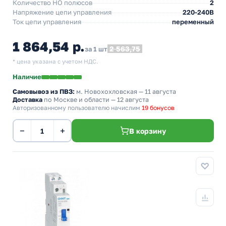
Количество НO полюсов
2
Напряжение цепи управления
220-240В
Ток цепи управления
переменный
1 864,54 р.
2 563,75
за 1 шт
* цена указана с учетом НДС.
Наличие
Самовывоз из ПВЗ:
м. Новохохловская
— 11 августа
Доставка
по Москве и области — 12 августа
Авторизованному пользователю начислим
19 бонусов
−
+
В корзину