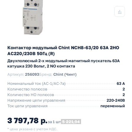
Контактор модульный Chint NCH8-63/20 63A 2НО
AC220/230В 50Гц (R)
Двухполюсный 2-х модульный магнитный пускатель 63А
катушка 230 Вольт, 2 NO контакта
Артикул:
256093
Бренд:
Chint (Чинт)
Номинальный ток (АС-1/AC-7a)
63 A
Количество полюсов
2
Количество НO полюсов
2
Напряжение цепи управления
220-240В
Ток цепи управления
переменный
3 797,78 р.
5 221,94
за 1 шт
* цена указана с учетом НДС.