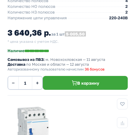
Количество полюсов
4
Количество НO полюсов
2
Количество НЗ полюсов
2
Напряжение цепи управления
220-240В
3 640,36 р.
5 005,50
за 1 шт
* цена указана с учетом НДС.
Наличие
Самовывоз из ПВЗ:
м. Новохохловская
— 11 августа
Доставка
по Москве и области — 12 августа
Авторизованному пользователю начислим
36 бонусов
−
+
В корзину