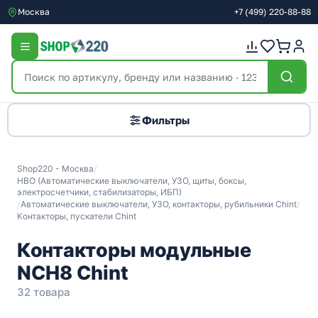
Москва
+7
(499)
220-88-88
Фильтры
Shop220 - Москва
/
НВО (Автоматические выключатели, УЗО, щиты, боксы,
электросчетчики, стабилизаторы, ИБП)
/
Автоматические выключатели, УЗО, контакторы, рубильники Chint
/
Контакторы, пускатели Chint
Контакторы модульные
NCH8 Chint
32 товара