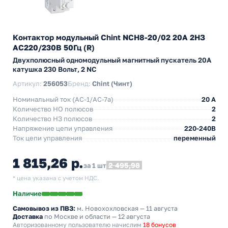
Контактор модульный Chint NCH8-20/02 20A 2НЗ
AC220/230В 50Гц (R)
Двухполюсный одномодульный магнитный пускатель 20А
катушка 230 Вольт, 2 NC
Артикул:
256053
Бренд:
Chint (Чинт)
Номинальный ток (АС-1/AC-7a)
20 A
Количество НO полюсов
2
Количество НЗ полюсов
2
Напряжение цепи управления
220-240В
Ток цепи управления
переменный
1 815,26 р.
2 495,98
за 1 шт
* цена указана с учетом НДС.
Наличие
Самовывоз из ПВЗ:
м. Новохохловская
— 11 августа
Доставка
по Москве и области — 12 августа
Авторизованному пользователю начислим
18 бонусов