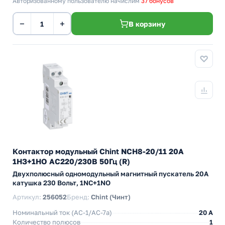
Авторизованному пользователю начислим
37 бонусов
−
+
В корзину
Контактор модульный Chint NCH8-20/11 20A
1НЗ+1НО AC220/230В 50Гц (R)
Двухполюсный одномодульный магнитный пускатель 20А
катушка 230 Вольт, 1NC+1NO
Артикул:
256052
Бренд:
Chint (Чинт)
Номинальный ток (АС-1/AC-7a)
20 A
Количество полюсов
1