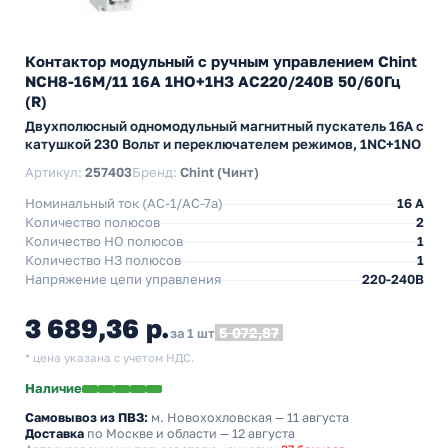
Контактор модульный с ручным управлением Chint
NCH8-16M/11 16А 1НО+1НЗ АС220/240В 50/60Гц
(R)
Двухполюсный одномодульный магнитный пускатель 16А с
катушкой 230 Вольт и переключателем режимов, 1NC+1NO
Артикул:
257403
Бренд:
Chint (Чинт)
Номинальный ток (АС-1/AC-7a)
16 A
Количество полюсов
2
Количество НO полюсов
1
Количество НЗ полюсов
1
Напряжение цепи управления
220-240В
3 689,36 р.
5 072,87
за 1 шт
* цена указана с учетом НДС.
Наличие
Самовывоз из ПВЗ:
м. Новохохловская
— 11 августа
Доставка
по Москве и области — 12 августа