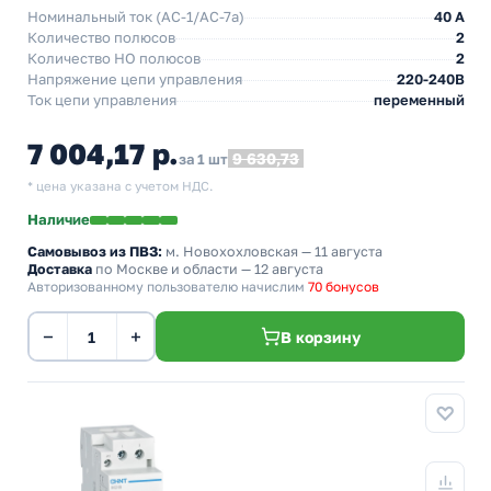
Номинальный ток (АС-1/AC-7a)
40 A
Количество полюсов
2
Количество НO полюсов
2
Напряжение цепи управления
220-240В
Ток цепи управления
переменный
7 004,17 р.
9 630,73
за 1 шт
* цена указана с учетом НДС.
Наличие
Самовывоз из ПВЗ:
м. Новохохловская
— 11 августа
Доставка
по Москве и области — 12 августа
Авторизованному пользователю начислим
70 бонусов
−
+
В корзину