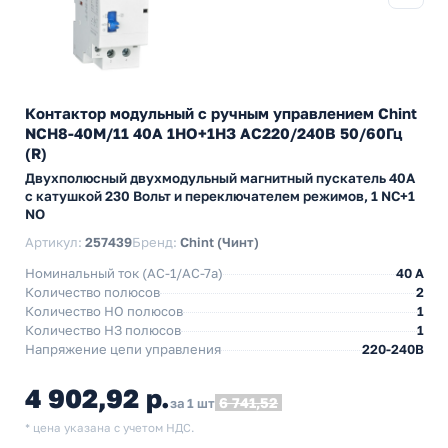
Контактор модульный с ручным управлением Chint
NCH8-40M/11 40А 1НО+1НЗ АС220/240В 50/60Гц
(R)
Двухполюсный двухмодульный магнитный пускатель 40А
с катушкой 230 Вольт и переключателем режимов, 1 NC+1
NO
Артикул:
257439
Бренд:
Chint (Чинт)
Номинальный ток (АС-1/AC-7a)
40 A
Количество полюсов
2
Количество НO полюсов
1
Количество НЗ полюсов
1
Напряжение цепи управления
220-240В
4 902,92 р.
6 741,52
за 1 шт
* цена указана с учетом НДС.