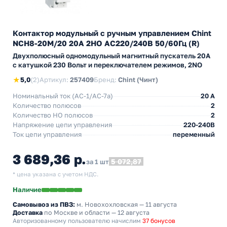
Контактор модульный с ручным управлением Chint
NCH8-20M/20 20А 2НО АС220/240В 50/60Гц (R)
Двухполюсный одномодульный магнитный пускатель 20А
с катушкой 230 Вольт и переключателем режимов, 2NO
★
5,0
(2)
Артикул:
257409
Бренд:
Chint (Чинт)
Номинальный ток (АС-1/AC-7a)
20 A
Количество полюсов
2
Количество НO полюсов
2
Напряжение цепи управления
220-240В
Ток цепи управления
переменный
3 689,36 р.
5 072,87
за 1 шт
* цена указана с учетом НДС.
Наличие
Самовывоз из ПВЗ:
м. Новохохловская
— 11 августа
Доставка
по Москве и области — 12 августа
Авторизованному пользователю начислим
37 бонусов