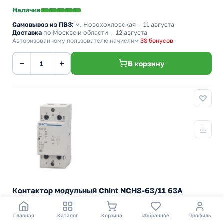
Наличие
Самовывоз из ПВЗ:
м. Новохохловская
— 11 августа
Доставка
по Москве и области — 12 августа
Авторизованному пользователю начислим
38 бонусов
−
+
В корзину
Контактор модульный Chint NCH8-63/11 63A
1НЗ+1НО AC220/230В 50Гц (R)
Двухполюсный 2-х модульный магнитный пускатель 63А
Главная
Каталог
Корзина
Избранное
Профиль
катушка 230 Вольт, 1NC+1NO