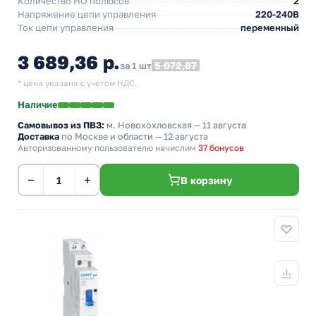
Количество НO полюсов
2
Напряжение цепи управления
220-240В
Ток цепи управления
переменный
3 689,36 р.
5 072,87
за 1 шт
* цена указана с учетом НДС.
Наличие
Самовывоз из ПВЗ:
м. Новохохловская
— 11 августа
Доставка
по Москве и области — 12 августа
Авторизованному пользователю начислим
37 бонусов
−
+
В корзину