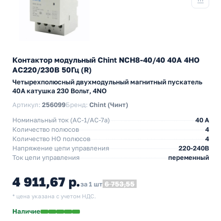
Контактор модульный Chint NCH8-40/40 40A 4НО
AC220/230В 50Гц (R)
Четырехполюсный двухмодульный магнитный пускатель
40А катушка 230 Вольт, 4NO
Артикул:
256099
Бренд:
Chint (Чинт)
Номинальный ток (АС-1/AC-7a)
40 A
Количество полюсов
4
Количество НO полюсов
4
Напряжение цепи управления
220-240В
Ток цепи управления
переменный
4 911,67 р.
6 753,55
за 1 шт
* цена указана с учетом НДС.
Наличие