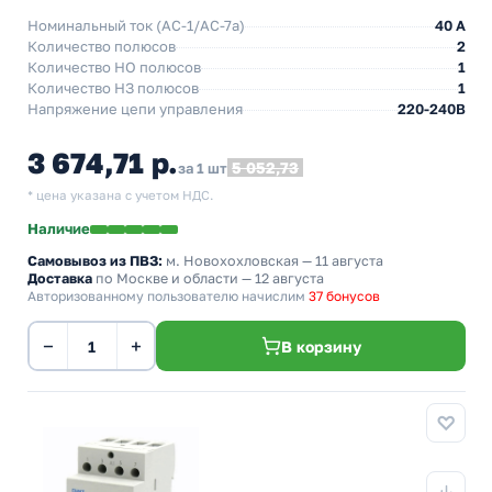
Номинальный ток (АС-1/AC-7a)
40 A
Количество полюсов
2
Количество НO полюсов
1
Количество НЗ полюсов
1
Напряжение цепи управления
220-240В
3 674,71 р.
5 052,73
за 1 шт
* цена указана с учетом НДС.
Наличие
Самовывоз из ПВЗ:
м. Новохохловская
— 11 августа
Доставка
по Москве и области — 12 августа
Авторизованному пользователю начислим
37 бонусов
−
+
В корзину