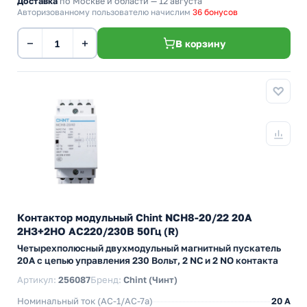
Доставка
по Москве и области — 12 августа
Авторизованному пользователю начислим
36 бонусов
−
+
В корзину
Контактор модульный Chint NCH8-20/22 20A
2НЗ+2НО AC220/230В 50Гц (R)
Четырехполюсный двухмодульный магнитный пускатель
20А с цепью управления 230 Вольт, 2 NC и 2 NO контакта
Артикул:
256087
Бренд:
Chint (Чинт)
Номинальный ток (АС-1/AC-7a)
20 A