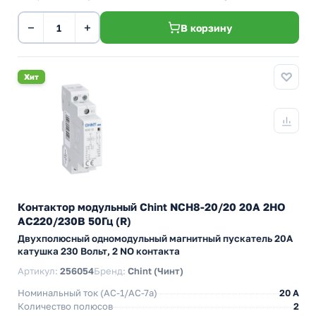
−
+
В корзину
Хит
Контактор модульный Chint NCH8-20/20 20A 2НО
AC220/230В 50Гц (R)
Двухполюсный одномодульный магнитный пускатель 20А
катушка 230 Вольт, 2 NO контакта
Артикул:
256054
Бренд:
Chint (Чинт)
Номинальный ток (АС-1/AC-7a)
20 A
Количество полюсов
2