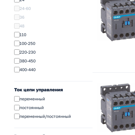
24-60
36
48
110
100-250
220-230
380-450
400-440
Ток цепи управления
переменный
постоянный
переменный/постоянный