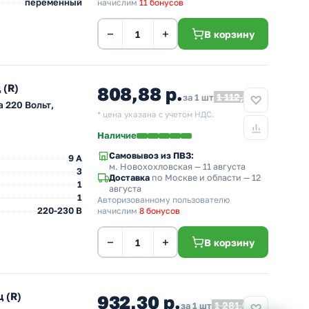
переменный
начислим
11 бонусов
−
+
В корзину
 (R)
808,88 р.
1 112,21
за 1 шт
 220 Вольт,
* цена указана с учетом НДС.
Наличие
Самовывоз из ПВЗ:
9 A
м. Новохохловская
— 11 августа
3
Доставка
по Москве и области — 12
1
августа
1
Авторизованному пользователю
220-230 В
начислим
8 бонусов
−
+
В корзину
 (R)
932,30 р.
1 281,92
за 1 шт