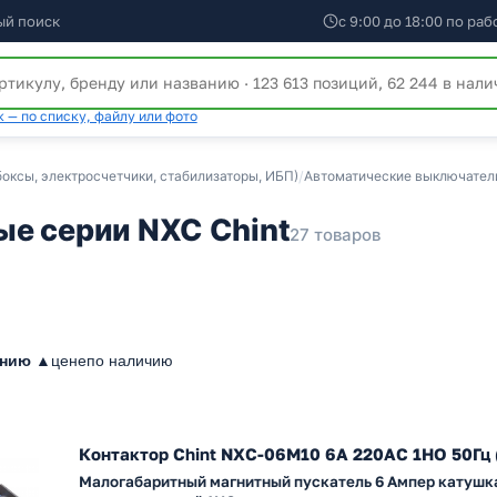
ый поиск
с 9:00 до 18:00 по ра
 — по списку, файлу или фото
оксы, электросчетчики, стабилизаторы, ИБП)
/
Автоматические выключатели,
е серии NXC Chint
27 товаров
анию ▲
цене
по наличию
Контактор Chint NXC-06M10 6A 220АС 1НО 50Гц 
Малогабаритный магнитный пускатель 6 Ампер катушка