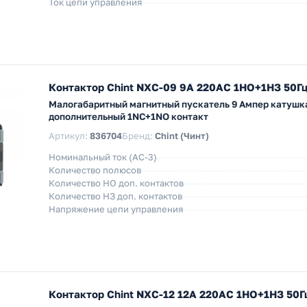
Ток цепи управления
Контактор Chint NXC-09 9А 220АС 1НО+1НЗ 50Гц
Малогабаритный магнитный пускатель 9 Ампер катушка
дополнительный 1NC+1NO контакт
Артикул:
836704
Бренд:
Chint (Чинт)
Номинальный ток (АС-3)
Количество полюсов
Количество НO доп. контактов
Количество НЗ доп. контактов
Напряжение цепи управления
Контактор Chint NXC-12 12А 220АС 1НО+1НЗ 50Гц