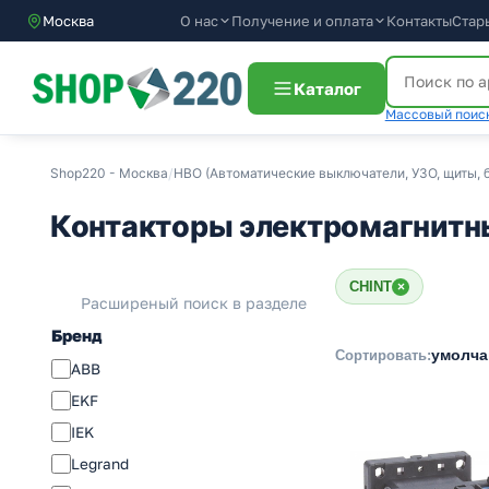
О нас
Получение и оплата
Контакты
Стар
Москва
Каталог
Массовый поиск
Shop220 - Москва
/
НВО (Автоматические выключатели, УЗО, щиты, б
Контакторы электромагнитны
CHINT
×
Расширеный поиск в разделе
Бренд
умолч
Сортировать:
ABB
EKF
IEK
Legrand