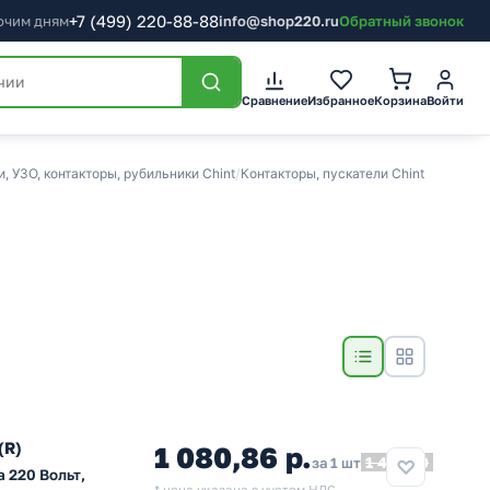
+7
(499)
220-88-88
бочим дням
info@shop220.ru
Обратный звонок
Сравнение
Избранное
Корзина
Войти
 УЗО, контакторы, рубильники Chint
/
Контакторы, пускатели Chint
(R)
1 080,86 р.
1 486,19
за 1 шт
 220 Вольт,