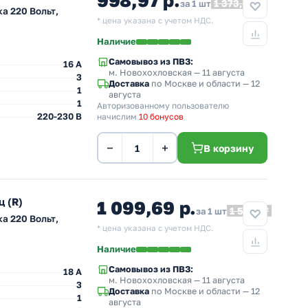
998,97 р.
1 373,58
за 1 шт
а 220 Вольт,
* цена указана с учетом НДС.
Наличие
Самовывоз из ПВЗ:
16 A
м. Новохохловская
— 11 августа
3
Доставка
по Москве и области — 12
1
августа
1
Авторизованному пользователю
220-230 В
начислим
10 бонусов
−
+
В корзину
 (R)
1 099,69 р.
1 512,07
за 1 шт
а 220 Вольт,
* цена указана с учетом НДС.
Наличие
Самовывоз из ПВЗ:
18 A
м. Новохохловская
— 11 августа
3
Доставка
по Москве и области — 12
1
августа