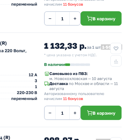
переменный
начислим
11 бонусов
−
+
В корзину
(R)
1 132,33 р.
1 556,95
за 1 шт
а 220 Вольт,
* цена указана с учетом НДС.
В наличии
Самовывоз из ПВЗ:
12 A
м. Новохохловская
— 10 августа
3
Доставка
по Москве и области — 11
1
августа
220-230 В
Авторизованному пользователю
переменный
начислим
11 бонусов
−
+
В корзину
 (R)