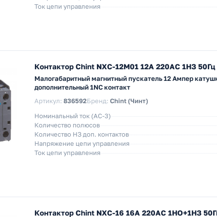
Ток цепи управления
Контактор Chint NXC-12M01 12A 220АС 1НЗ 50Гц 
Малогабаритный магнитный пускатель 12 Ампер катушк
дополнительный 1NC контакт
Артикул:
836592
Бренд:
Chint (Чинт)
Номинальный ток (АС-3)
Количество полюсов
Количество НЗ доп. контактов
Напряжение цепи управления
Ток цепи управления
Контактор Chint NXC-16 16А 220АС 1НО+1НЗ 50Гц