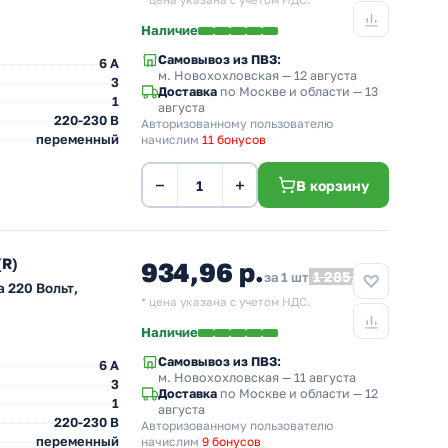
* цена указана с учетом НДС.
Наличие
Самовывоз из ПВЗ:
6 A
м. Новохохловская
— 12 августа
3
Доставка
по Москве и области — 13
1
августа
220-230 В
Авторизованному пользователю
переменный
начислим
11 бонусов
−
+
В корзину
(R)
934,96 р.
1 285,57
за 1 шт
 220 Вольт,
* цена указана с учетом НДС.
Наличие
Самовывоз из ПВЗ:
6 A
м. Новохохловская
— 11 августа
3
Доставка
по Москве и области — 12
1
августа
220-230 В
Авторизованному пользователю
переменный
начислим
9 бонусов