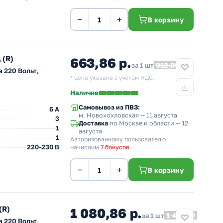
−
+
В корзину
 (R)
663,86 р.
912,80
за 1 шт
 220 Вольт,
* цена указана с учетом НДС.
Наличие
Самовывоз из ПВЗ:
6 A
м. Новохохловская
— 11 августа
3
Доставка
по Москве и области — 12
1
августа
1
Авторизованному пользователю
220-230 В
начислим
7 бонусов
−
+
В корзину
(R)
1 080,86 р.
1 486,19
за 1 шт
 220 Вольт,