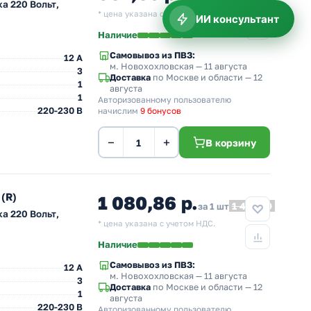
а 220 Вольт,
* цена указана с учетом НДС.
ИИ консультант
Наличие
Самовывоз из ПВЗ:
12 A
м. Новохохловская
— 11 августа
3
Доставка
по Москве и области — 12
1
августа
1
Авторизованному пользователю
220-230 В
начислим
9 бонусов
−
+
В корзину
(R)
1 080,86 р.
1 486,19
за 1 шт
а 220 Вольт,
* цена указана с учетом НДС.
Наличие
Самовывоз из ПВЗ:
12 A
м. Новохохловская
— 11 августа
3
Доставка
по Москве и области — 12
1
августа
220-230 В
Авторизованному пользователю