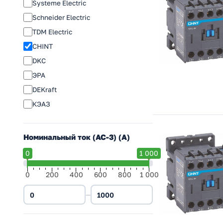
Systeme Electric
Schneider Electric
TDM Electric
CHINT
DKC
ЭРА
DEKraft
КЭАЗ
Номинальный ток (АС-3) (A)
0
1 000
0
200
400
600
800
1 000
—