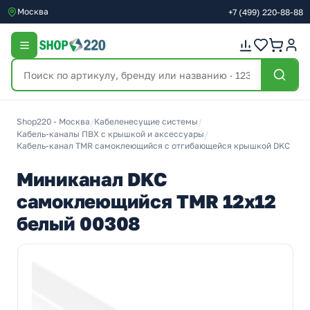
Москва
+7
(499)
220-88-88
Shop220 - Москва
/
Кабеленесущие системы
/
Кабель-каналы ПВХ с крышкой и аксессуары
/
Кабель-канал TMR самоклеющийся с отгибающейся крышкой DKC
Миниканал DKC
самоклеющийся TMR 12х12
белый 00308