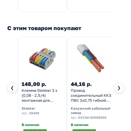
С этим товаром покупают
148,00 р.
44,16 р.
❮
❯
Клемма Stekker 3 х
Провод
(0,08 - 2,5/4)
соединительный ККЗ
монтажная для
ПВС 3х0,75 гибкий
фазных проводников
белый ГОСТ 7399
Stekker
Калужский кабельный
LD222-427 [уп. 25шт]
завод
Арт.
39499
Арт.
KKZ40-00006939
В наличии
В наличии