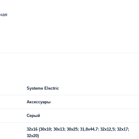
ная
Systeme Electric
Аксессуары
Серый
32х16 (30х10; 30х13; 30х25; 31,8х44,7: 32х12,5; 32х17;
32х20)