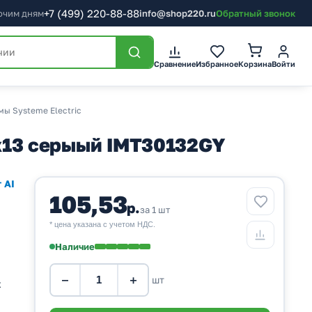
+7
(499)
220-88-88
бочим дням
info@shop220.ru
Обратный звонок
Корзина
Сравнение
Избранное
Войти
мы Systeme Electric
30х13 серыый IMT30132GY
 AI
105,53
р.
за 1 шт
* цена указана с учетом НДС.
Наличие
−
+
шт
х