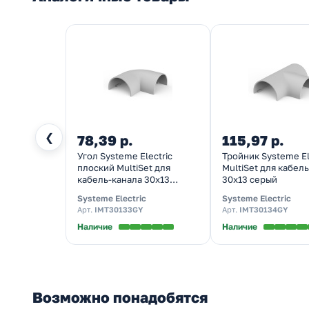
❮
78,39 р.
115,97 р.
Угол Systeme Electric
Тройник Systeme El
плоский MultiSet для
MultiSet для кабел
кабель-канала 30х13
30х13 серый
серый
Systeme Electric
Systeme Electric
Арт.
IMT30133GY
Арт.
IMT30134GY
Наличие
Наличие
Возможно понадобятся