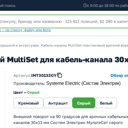
ый поиск
с 9:00 до 18:00 по ра
 — по списку, файлу или фото
 крышкой и аксессуары
/
Кабель-каналы MultiSet пластиковый арочной фор
ий MultiSet для кабель-канала 
Артикул:
IMT30132GY
Обзор от
Производитель
:
Systeme Electric (Систэм Электрик)
Цвет —
Серый
Кремовый
Антрацит
Серый
Белый
Внешний поворот на 90 градусов для арочных кабельны
каналов 30х13 мм Систем Электрик МультиСет серого