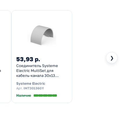
❯
53,93 р.
Соединитель Systeme
я
Electric MultiSet для
кабель-канала 30х13
серый
Systeme Electric
Арт.
IMT30136GY
Наличие