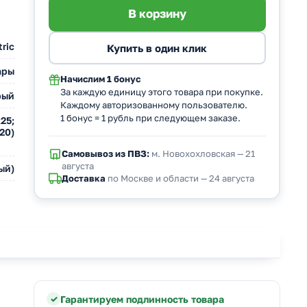
ric
ары
Начислим
1 бонус
За каждую единицу этого товара при покупке.
рый
Каждому авторизованному пользователю.
1 бонус = 1 рубль при следующем заказе.
25;
х20)
Самовывоз из ПВЗ:
м. Новохохловская — 21
августа
ый)
Доставка
по Москве и области — 24 августа
Гарантируем подлинность товара