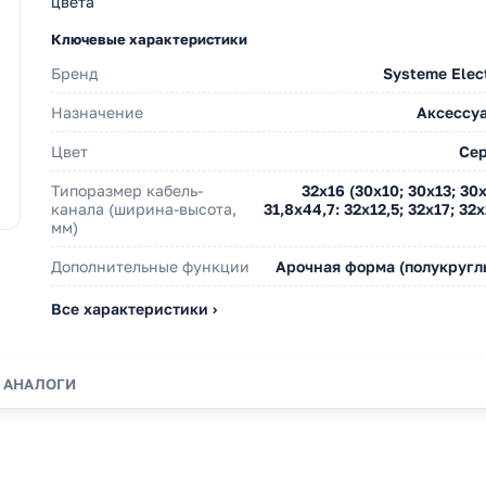
цвета
Ключевые характеристики
Бренд
Systeme Elect
Назначение
Аксессу
Цвет
Се
Типоразмер кабель-
32х16 (30х10; 30х13; 30х
канала (ширина-высота,
31,8х44,7: 32х12,5; 32х17; 32
мм)
Дополнительные функции
Арочная форма (полукругл
Все характеристики ›
АНАЛОГИ