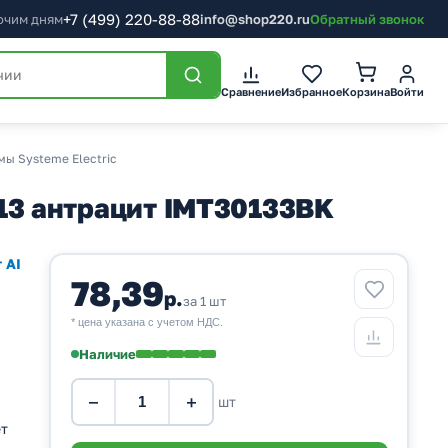
+7
(499)
220-88-88
бочим дням
info@shop220.ru
Обратный звонок
Корзина
Сравнение
Избранное
Войти
мы Systeme Electric
0х13 антрацит IMT30133BK
 AI
78,39
р.
за 1 шт
* цена указана с учетом НДС.
Наличие
−
+
шт
ет