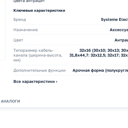
цвета антрацит
Ключевые характеристики
Бренд
Systeme Elect
Назначение
Аксессу
Цвет
Антра
Типоразмер кабель-
32х16 (30х10; 30х13; 30х
канала (ширина-высота,
31,8х44,7: 32х12,5; 32х17; 32
мм)
Дополнительные функции
Арочная форма (полукругл
Все характеристики ›
АНАЛОГИ