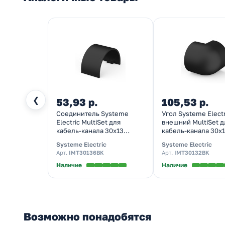
❮
53,93 р.
105,53 р.
Соединитель Systeme
Угол Systeme Electr
Electric MultiSet для
внешний MultiSet д
кабель-канала 30х13
кабель-канала 30х
антрацит
антрацит
Systeme Electric
Systeme Electric
Арт.
IMT30136BK
Арт.
IMT30132BK
Наличие
Наличие
Возможно понадобятся