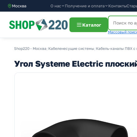
О нас
Получение и оплата
Москва
Контакты
Стар
Каталог
Массовый поиск
Shop220 - Москва
/
Кабеленесущие системы
/
Кабель-каналы ПВХ с
Угол Systeme Electric плоск