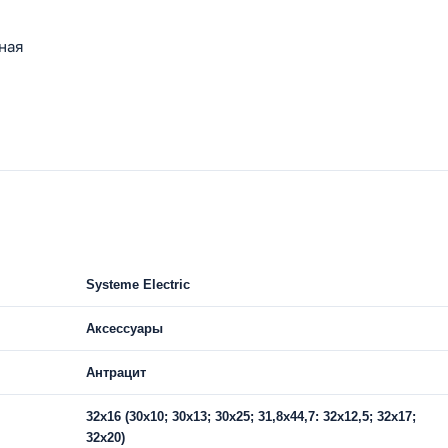
ная
Systeme Electric
Аксессуары
Антрацит
32х16 (30х10; 30х13; 30х25; 31,8х44,7: 32х12,5; 32х17;
32х20)