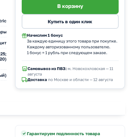
ric
ары
Начислим
1 бонус
За каждую единицу этого товара при покупке.
цит
Каждому авторизованному пользователю.
1 бонус = 1 рубль при следующем заказе.
25;
х20)
Самовывоз из ПВЗ:
м. Новохохловская — 11
августа
ый)
Доставка
по Москве и области — 12 августа
Гарантируем подлинность товара