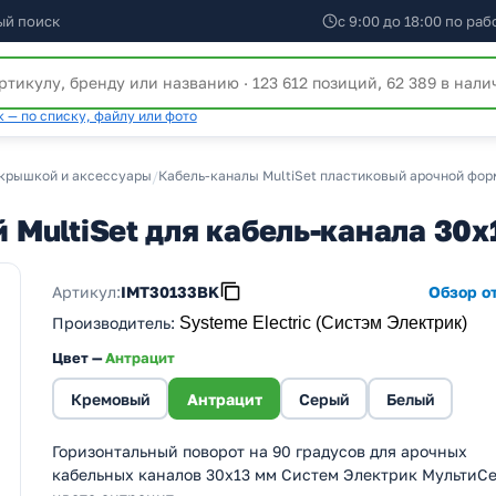
ый поиск
с 9:00 до 18:00 по ра
 — по списку, файлу или фото
 крышкой и аксессуары
/
Кабель-каналы MultiSet пластиковый арочной фор
ий MultiSet для кабель-канала 3
Артикул:
IMT30133BK
Обзор от
Производитель
:
Systeme Electric (Систэм Электрик)
Цвет —
Антрацит
Кремовый
Антрацит
Серый
Белый
Горизонтальный поворот на 90 градусов для арочных
кабельных каналов 30х13 мм Систем Электрик МультиС