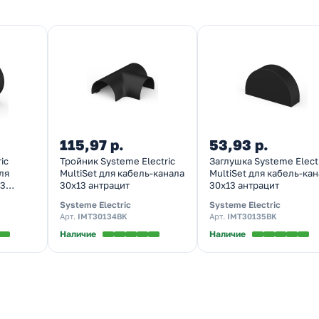
115,97 р.
53,93 р.
ic
Тройник Systeme Electric
Заглушка Systeme Elect
ля
MultiSet для кабель-канала
MultiSet для кабель-ка
13
30х13 антрацит
30х13 антрацит
Systeme Electric
Systeme Electric
Арт.
IMT30134BK
Арт.
IMT30135BK
Наличие
Наличие