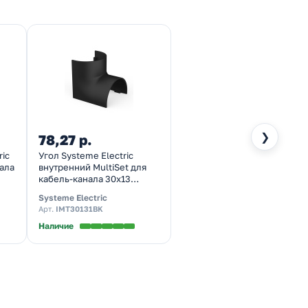
❯
78,27 р.
ric
Угол Systeme Electric
нала
внутренний MultiSet для
кабель-канала 30х13
антрацит
Systeme Electric
Арт.
IMT30131BK
Наличие