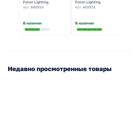
Foton Lighting
Foton Lighting
WAGO
матовая белый свет
матовая белый свет
100шт
Арт.
602510
Арт.
602572
Арт.
22
(уп. 30шт)
(уп. 30шт)
★
5,0
В наличии
В наличии
В нал
Недавно просмотренные товары