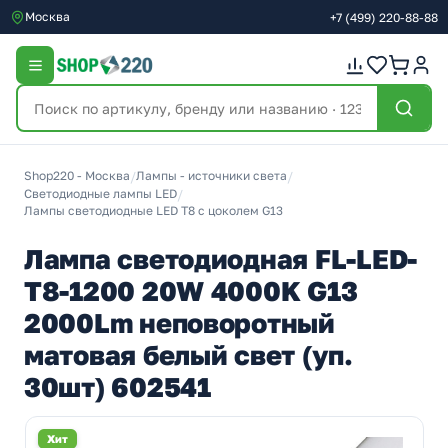
Москва
+7
(499)
220-88-88
Shop220 - Москва
/
Лампы - источники света
/
Светодиодные лампы LED
/
Лампы светодиодные LED T8 с цоколем G13
Лампа светодиодная FL-LED-
T8-1200 20W 4000K G13
2000Lm неповоротный
матовая белый свет (уп.
30шт) 602541
Хит