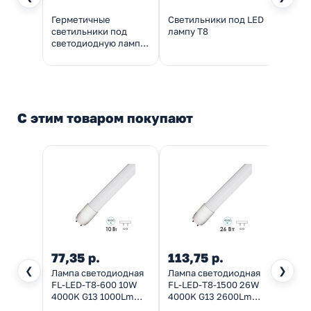
Герметичные
Светильники под LED
светильники под
лампу T8
светодиодную лампу
T8
С этим товаром покупают
77,35 р.
113,75 р.
39,1
❮
❯
Лампа светодиодная
Лампа светодиодная
Клем
FL-LED-T8-600 10W
FL-LED-T8-1500 26W
(одно
4000K G13 1000Lm
4000K G13 2600Lm
много
неповоротный
неповоротный
0,08-