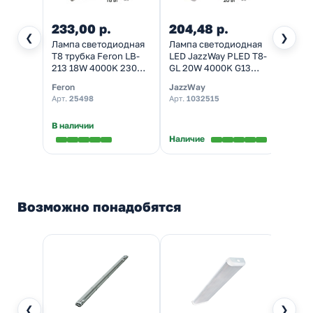
233,00 р.
204,48 р.
120,
❮
❯
Лампа светодиодная
Лампа светодиодная
Свети
T8 трубка Feron LB-
LED JazzWay PLED T8-
93 02
213 18W 4000K 230V
GL 20W 4000K G13
GX53 
G13 1200мм холодный
1200мм белый свет
хром
Feron
JazzWay
Naviga
свет
(стекло)
Арт.
25498
Арт.
1032515
Арт.
9
В наличии
Наличие
Налич
Возможно понадобятся
❮
❯