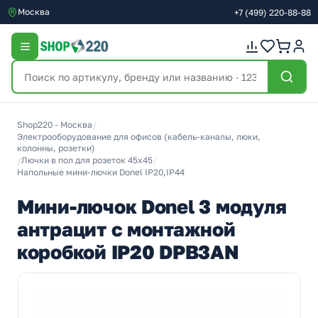
Москва
+7
(499)
220-88-88
Shop220 - Москва
/
Электрооборудование для офисов (кабель-каналы, люки,
колонны, розетки)
/
Лючки в пол для розеток 45х45
/
Напольные мини-лючки Donel IP20,IP44
Мини-лючок Donel 3 модуля
антрацит с монтажной
коробкой IP20 DPB3AN