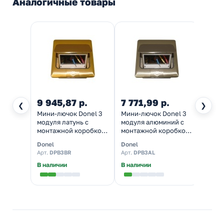
Аналогичные товары
9 945,87 р.
7 771,99 р.
❮
❯
Мини-лючок Donel 3
Мини-лючок Donel 3
модуля латунь с
модуля алюминий с
монтажной коробкой
монтажной коробкой
IP20
IP20
Donel
Donel
Арт.
DPB3BR
Арт.
DPB3AL
В наличии
В наличии