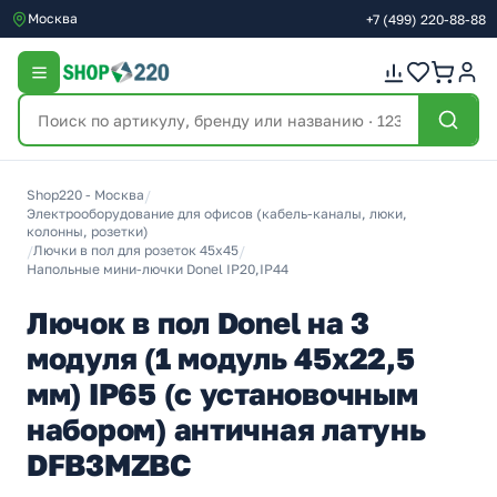
Москва
+7
(499)
220-88-88
Shop220 - Москва
/
Электрооборудование для офисов (кабель-каналы, люки,
колонны, розетки)
/
Лючки в пол для розеток 45х45
/
Напольные мини-лючки Donel IP20,IP44
Лючок в пол Donel на 3
модуля (1 модуль 45х22,5
мм) IP65 (с установочным
набором) античная латунь
DFB3MZBC