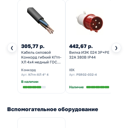
305,77 р.
442,67 р.
492,
❮
❯
Кабель силовой
Вилка ИЭК 024 3Р+РЕ
Розет
Конкорд гибкий КГтп-
32А 380В IP44
перен
ХЛ 4х4 медный ГОСТ
32А 3
24334-80
Конкорд
IEK
IEK
Арт.
КГтп-ХЛ 4* 4
Арт.
PSR02-032-4
Арт.
P
В наличии
Наличие
Налич
Вспомогательное оборудование