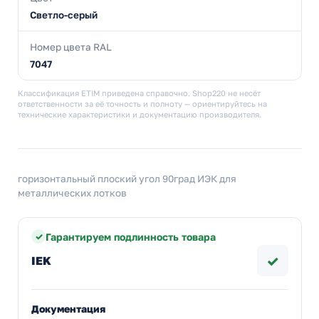
Светло-серый
Номер цвета RAL
7047
Классификация ETIM приведена справочно. Shop220 не несёт
ответственности за её точность и полноту — ориентируйтесь на
технические характеристики и документацию производителя.
горизонтальный плоский угол 90град ИЭК для
металлических лотков
Гарантируем подлинность товара
✓
IEK
Документация