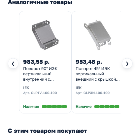
Аналогичные товары
983,55 р.
953,48 р.
2 58
❮
❯
Поворот 90° ИЭК
Поворот 45° ИЭК
Угол 
вертикальный
вертикальный
верти
внутренний с
внешний с крышкой
внешн
крышкой для
для кабельных лотков
в ком
IEK
IEK
DKC
кабельных лотков
100х100 мм
креп
Арт.
CLP1V-100-100
Арт.
CLP3N-100-100
Арт.
3
100х100 мм
элеме
пласт
В нал
Наличие
Наличие
С этим товаром покупают