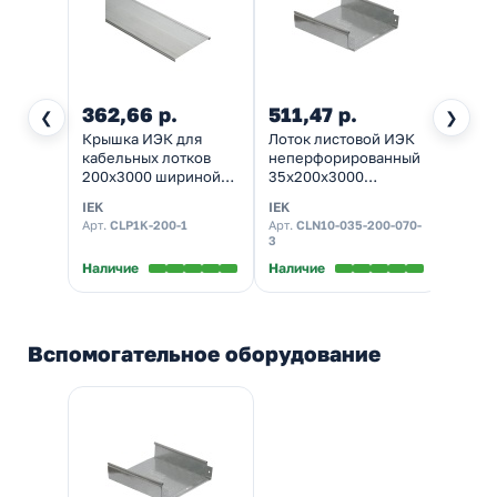
362,66 р.
511,47 р.
❮
❯
Крышка ИЭК для
Лоток листовой ИЭК
кабельных лотков
неперфорированный
200х3000 шириной
35х200х3000
200 мм толщина 0,7
толщина металла 0,7
IEK
IEK
мм
мм
Арт.
CLP1K-200-1
Арт.
CLN10-035-200-070-
3
Наличие
Наличие
Вспомогательное оборудование