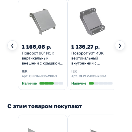
❮
❯
1 166,08 р.
1 136,27 р.
Поворот 90° ИЭК
Поворот 90° ИЭК
вертикальный
вертикальный
внешний с крышкой
внутренний с
для кабельных лотков
крышкой для
IEK
IEK
35х200 мм
кабельных лотков
Арт.
CLP1N-035-200-1
Арт.
CLP1V-035-200-1
35х200 мм
Наличие
Наличие
С этим товаром покупают