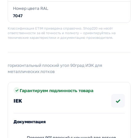
Номер цвета RAL
7047
Классификация ETIM приведена справочно. Shop220 не несёт
ответственности за её точность и полноту — ориентируйтесь на
технические характеристики и документацию производителя.
горизонтальный плоский угол 90град ИЭК для
металлических лотков
Гарантируем подлинность товара
✓
IEK
Документация
Поворот 90° плоский с крышкой для лотков