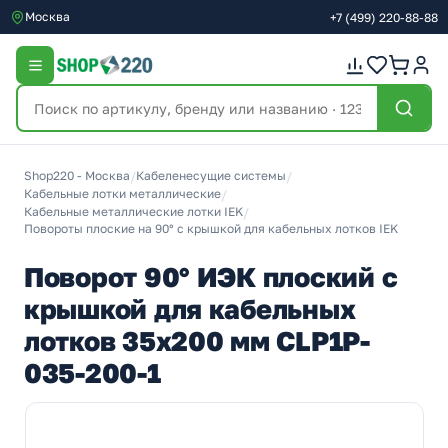
Москва
+7
(499)
220-88-88
Shop220 - Москва
/
Кабеленесущие системы
/
Кабельные лотки металлические
/
Кабельные металлические лотки IEK
/
Повороты плоские на 90° с крышкой для кабельных лотков IEK
Поворот 90° ИЭК плоский с
крышкой для кабельных
лотков 35х200 мм CLP1P-
035-200-1