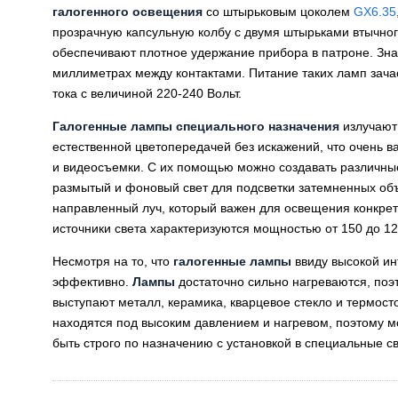
галогенного освещения
со штырьковым цоколем
GX6.35
прозрачную капсульную колбу с двумя штырьками втычног
обеспечивают плотное удержание прибора в патроне. Зна
миллиметрах между контактами. Питание таких ламп зача
тока с величиной 220-240 Вольт.
Галогенные лампы специального назначения
излучают
естественной цветопередачей без искажений, что очень 
и видеосъемки. С их помощью можно создавать различны
размытый и фоновый свет для подсветки затемненных объе
направленный луч, который важен для освещения конкрет
источники света характеризуются мощностью от 150 до 12
Несмотря на то, что
галогенные лампы
ввиду высокой ин
эффективно.
Лампы
достаточно сильно нагреваются, поэ
выступают металл, керамика, кварцевое стекло и термост
находятся под высоким давлением и нагревом, поэтому м
быть строго по назначению с установкой в специальные 