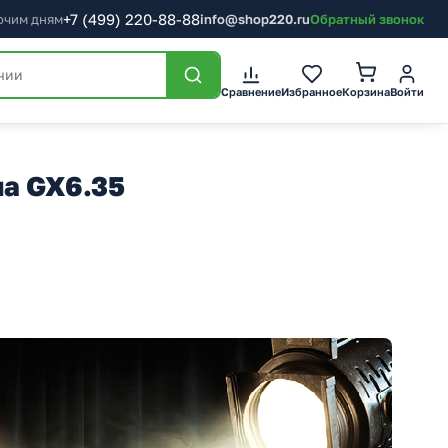
+7
(499)
220-88-88
бочим дням
info@shop220.ru
Обратный звонок
Корзина
Сравнение
Избранное
Войти
па GX6.35