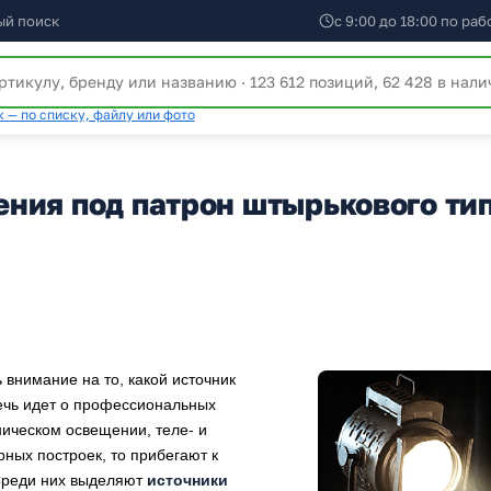
ый поиск
с 9:00 до 18:00 по ра
 — по списку, файлу или фото
ния под патрон штырькового ти
 внимание на то, какой источник
речь идет о профессиональных
ническом освещении, теле- и
рных построек, то прибегают к
Среди них выделяют
источники