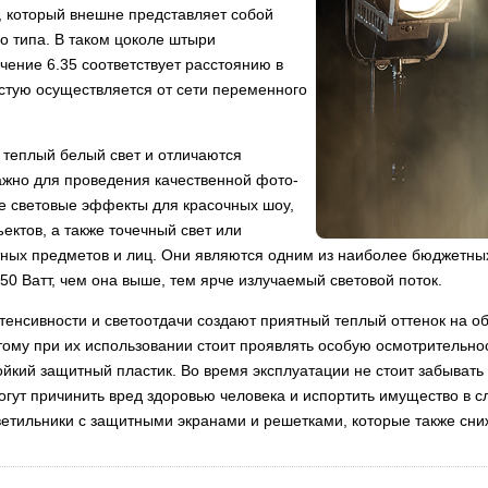
, который внешне представляет собой
о типа. В таком цоколе штыри
чение 6.35 соответствует расстоянию в
стую осуществляется от сети переменного
 теплый белый свет и отличаются
важно для проведения качественной фото-
е световые эффекты для красочных шоу,
ктов, а также точечный свет или
ных предметов и лиц. Они являются одним из наиболее бюджетных
50 Ватт, чем она выше, тем ярче излучаемый световой поток.
тенсивности и светоотдачи создают приятный теплый оттенок на объ
тому при их использовании стоит проявлять особую осмотрительно
ойкий защитный пластик. Во время эксплуатации не стоит забывать 
огут причинить вред здоровью человека и испортить имущество в 
светильники с защитными экранами и решетками, которые также сн