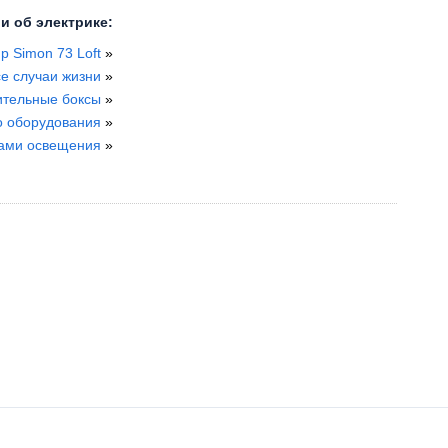
и об электрике:
p Simon 73 Loft
»
е случаи жизни
»
ительные боксы
»
о оборудования
»
ками освещения
»