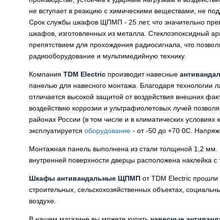
не вступает в реакцию с химическими веществами, не под
Срок службы шкафов ЩПМП - 25 лет, что значительно пре
шкафов, изготовленных из металла. Стеклоэпоксидный а
препятствием для прохождения радиосигнала, что позвол
радиооборудование и мультимедийную технику.
Компания
TDM Electric
производит навесные
антиванда
панелью для навесного монтажа. Благодаря технологии л
отличается высокой защитой от воздействия внешних факто
воздействию коррозии и ультрафиолетовых лучей позволя
районах России (в том числе и в климатических условиях 
эксплуатируется
оборудование
- от -50 до +70 0С. Напряж
Монтажная панель выполнена из стали толщиной 1,2 мм.
внутренней поверхности дверцы расположена наклейка с
Шкафы антивандальные ЩПМП
от TDM Electric прошл
строительных, сельскохозяйственных объектах, социаль
воздухе.
В нашем магазине вы можете купить
навесные антиван