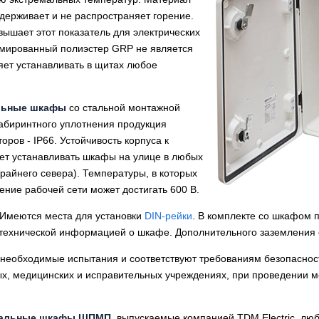
держивает и не распространяет горение.
вышает этот показатель для электрических
рмированный полиэстер GRP не является
яет устанавливать в щитах любое
льные шкафы
со стальной монтажной
абиринтного уплотнения продукция
ров - IP66. Устойчивость корпуса к
ет устанавливать шкафы на улице в любых
крайнего севера). Температуры, в которых
ение рабочей сети может достигать 600 В.
 Имеются места для установки
DIN-рейки
. В комплекте со шкафом 
 технической информацией о шкафе. Дополнительного заземления о
и необходимые испытания и соответствуют требованиям безопасно
ных, медицинских и исправительных учреждениях, при проведении
дальные шкафы ЩПМП
, выпускаемые компанией TDM Electric, люб