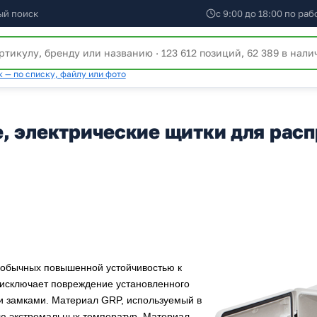
ый поиск
с 9:00 до 18:00 по ра
 — по списку, файлу или фото
, электрические щитки для рас
 обычных повышенной устойчивостью к
 исключает повреждение установленного
замками. Материал GRP, используемый в
вию экстремальных температур. Материал