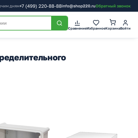
+7
(499)
220-88-88
бочим дням
info@shop220.ru
Обратный звонок
Корзина
Сравнение
Избранное
Войти
пределительного