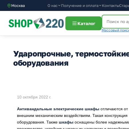
О нас
Получение и оплата
Москва
Контакты
Стар
Каталог
Массовый поиск
Ударопрочные, термостойкие
оборудования
10 октября 2022 г.
Антивандальные электрические шкафы
отличаются от
внешним механическим воздействиям. Такая конструкция
оборудования. Также
шкафы
оснащены более надежными 
производстве, устойчив к ударным нагрузкам и воздейст