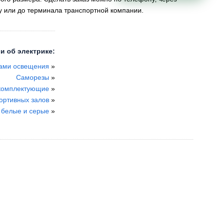
у или до терминала транспортной компании.
и об электрике:
ками освещения
»
Саморезы
»
 комплектующие
»
портивных залов
»
5 белые и серые
»