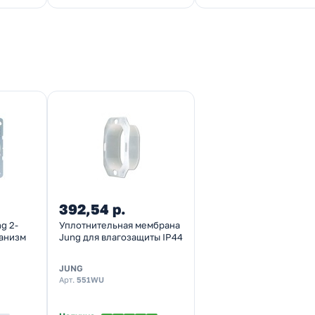
392,54 р.
g 2-
Уплотнительная мембрана
анизм
Jung для влагозащиты IP44
JUNG
Арт.
551WU