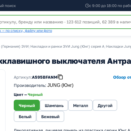
ый поиск
с 9:00 до 18:00 по ра
 — по списку, файлу или фото
 (Германия) ЭУИ
/
Накладки и рамки ЭУИ Jung (Юнг) серия А
/
Накладки Jun
вухклавишного выключателя Ант
Артикул:
A595BFANM
Обзор от
Производитель
:
JUNG (Юнг)
Цвет —
Черный
Черный
Шампань
Металл
Другой
Белый
Бежевый
Декоративная, лицевая панель из пластика серии Юнг А