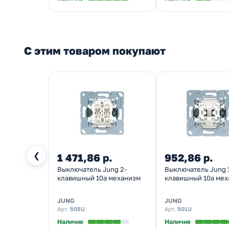
С этим товаром покупают
❮
1 471,86 р.
952,86 р.
Выключатель Jung 2-
Выключатель Jung 
клавишный 10а механизм
клавишный 10а мех
JUNG
JUNG
Арт.
505U
Арт.
501U
Наличие
Наличие