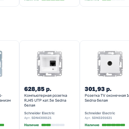
628,85 р.
301,93 р.
1-
Компьютерная розетка
Розетка TV оконечная 
анизм
RJ45 UTP кат.5е Sedna
Sedna белая
белая
Schneider Electric
Schneider Electric
Арт.
SDN4300121
Арт.
SDN3201621
Наличие
Наличие