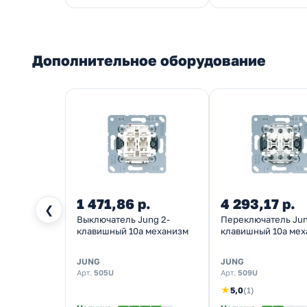
Дополнительное оборудование
1 471,86 р.
4 293,17 р.
❮
Выключатель Jung 2-
Переключатель Jun
клавишный 10а механизм
клавишный 10а мех
JUNG
JUNG
Арт.
505U
Арт.
509U
★
5,0
(1)