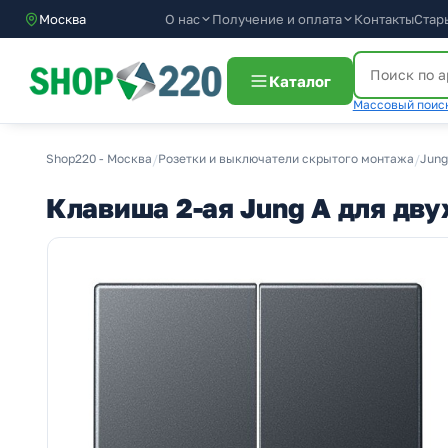
О нас
Получение и оплата
Москва
Контакты
Стар
Каталог
Массовый поиск
Shop220 - Москва
/
Розетки и выключатели скрытого монтажа
/
Jung
Клавиша 2-ая Jung A для д