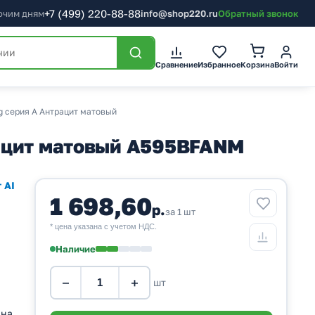
+7
(499)
220-88-88
бочим дням
info@shop220.ru
Обратный звонок
Корзина
Сравнение
Избранное
Войти
g серия A Антрацит матовый
рацит матовый A595BFANM
 AI
1 698,60
р.
за 1 шт
* цена указана с учетом НДС.
Наличие
−
+
шт
 на