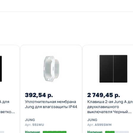
392,54 р.
2 749,45 р.
A для
Уплотнительная мембрана
Клавиша 2-ая Jung A дл
Jung для влагозащиты IP44
двухклавишного
светкой
выключателя Черный
матовый
JUNG
JUNG
Арт.
551WU
Арт.
A595SWM
Наличие
Наличие