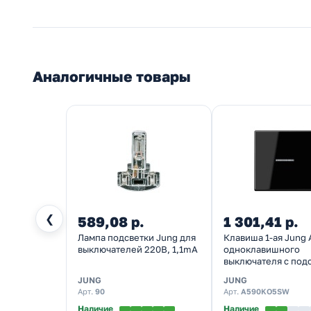
Аналогичные товары
❮
589,08 р.
1 301,41 р.
Лампа подсветки Jung для
Клавиша 1-ая Jung 
выключателей 220В, 1,1mA
одноклавишного
выключателя с под
Черный
JUNG
JUNG
Арт.
90
Арт.
A590KO5SW
Наличие
Наличие