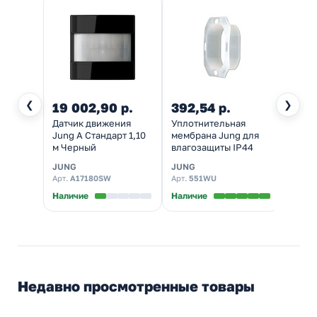
❮
❯
19 002,90 р.
392,54 р.
Датчик движения
Уплотнительная
Jung A Стандарт 1,10
мембрана Jung для
м Черный
влагозащиты IP44
JUNG
JUNG
Арт.
A17180SW
Арт.
551WU
Наличие
Наличие
Недавно просмотренные товары