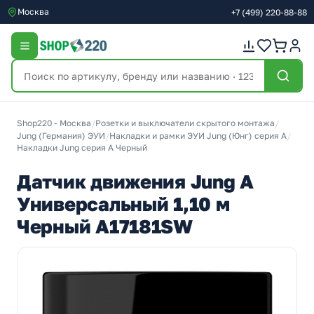
Москва
+7
(499)
220-88-88
Shop220 - Москва
/
Розетки и выключатели скрытого монтажа
/
Jung (Германия) ЭУИ
/
Накладки и рамки ЭУИ Jung (Юнг) серия А
/
Накладки Jung серия A Черный
Датчик движения Jung A
Универсальный 1,10 м
Черный A17181SW