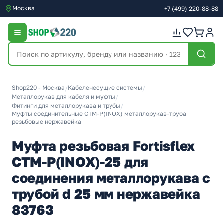
Москва
+7
(499)
220-88-88
Shop220 - Москва
/
Кабеленесущие системы
/
Металлорукав для кабеля и муфты
/
Фитинги для металлорукава и трубы
/
Муфты соединительные СТМ-Р(INOX) металлорукав-труба
резьбовые нержавейка
Муфта резьбовая Fortisflex
СТМ-Р(INOX)-25 для
соединения металлорукава с
трубой d 25 мм нержавейка
83763