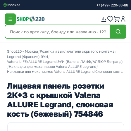
Москва
+7
(499)
220-88-88
Shop220 - Москва
/
Розетки и выключатели скрытого монтажа
/
Legrand (Франция) ЭУИ
/
Valena LIFE/ALLURE Legrand ЭУИ (Валена ЛАЙФ/АЛЛЮР Легранд)
/
Накладки для механизмов Valena ALLURE Legrand
/
Накладки для механизмов Valena ALLURE Legrand Слоновая кость
Лицевая панель розетки
2К+З с крышкой Valena
ALLURE Legrand, слоновая
кость (бежевый) 754846