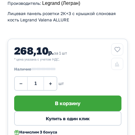
Производитель
:
Legrand (Легран)
Лицевая панель розетки 2К+З с крышкой слоновая
кость Legrand Valena ALLURE
268,10
р.
за 1 шт
* цена указана с учетом НДС.
Наличие
−
+
шт
Начислим
3 бонуса