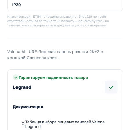
IP20
Классификация ETIM приведена справочно. Shop220 не несёт
ответственности за её точность и полноту — ориентируйтесь на
технические характеристики и документацию производителя.
Valena ALLURE.Лицевая панель розетки 2К+З с
крышкой.Слоновая кость
Гарантируем подлинность товара
✓
Legrand
Документация
Таблица выбора лицевых панелей Valena
Legrand