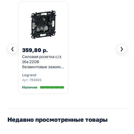
❮
❯
359,80 р.
Силовая розетка с/з
16а 220В
безвинтовые зажимы
Legrand Life/Allure
Legrand
механизм
Арт.
753021
Наличие
Недавно просмотренные товары