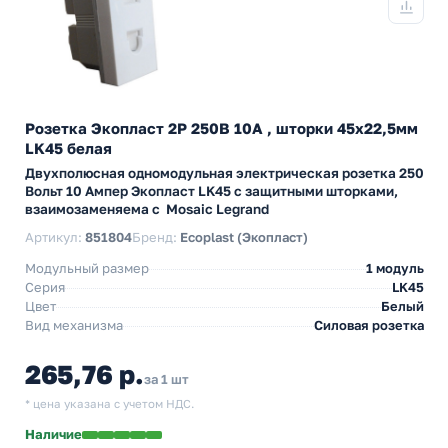
Розетка Экопласт 2Р 250В 10А , шторки 45х22,5мм
LK45 белая
Двухполюсная одномодульная электрическая розетка 250
Вольт 10 Ампер Экопласт LK45 с защитными шторками,
взаимозаменяема с Mosaic Legrand
Артикул:
851804
Бренд:
Ecoplast (Экопласт)
Модульный размер
1 модуль
Серия
LK45
Цвет
Белый
Вид механизма
Силовая розетка
265,76 р.
за 1 шт
* цена указана с учетом НДС.
Наличие