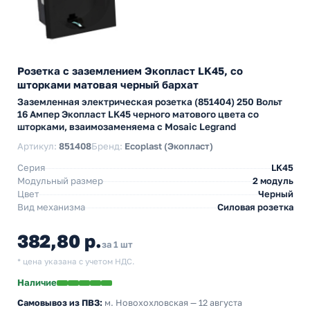
Розетка с заземлением Экопласт LK45, со
шторками матовая черный бархат
Заземленная электрическая розетка (851404) 250 Вольт
16 Ампер Экопласт LK45 черного матового цвета со
шторками, взаимозаменяема с Mosaic Legrand
Артикул:
851408
Бренд:
Ecoplast (Экопласт)
Серия
LK45
Модульный размер
2 модуль
Цвет
Черный
Вид механизма
Силовая розетка
382,80 р.
за 1 шт
* цена указана с учетом НДС.
Наличие
Самовывоз из ПВЗ:
м. Новохохловская
— 12 августа