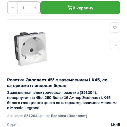
−
+
В корзину
Розетка Экопласт 45° с заземлением LK45, со
шторками глянцевая белая
Заземленная электрическая розетка (851204),
повернутая на 45о, 250 Вольт 16 Ампер Экопласт LK45
белого глянцевого цвета со шторками, взаимозаменяема
с Mosaic Legrand
Артикул:
851204
Бренд:
Ecoplast (Экопласт)
Серия
LK45