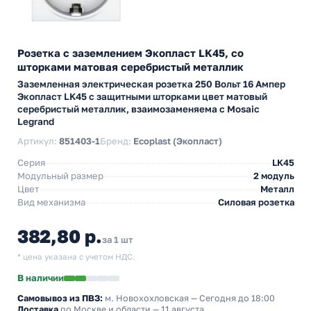
Розетка с заземлением Экопласт LK45, со
шторками матовая серебристый металлик
Заземленная электрическая розетка 250 Вольт 16 Ампер
Экопласт LK45 с защитными шторками цвет матовый
серебристый металлик, взаимозаменяема с Mosaic
Legrand
Артикул:
851403-1
Бренд:
Ecoplast (Экопласт)
Серия
LK45
Модульный размер
2 модуль
Цвет
Металл
Вид механизма
Силовая розетка
382,80 р.
за 1 шт
* цена указана с учетом НДС.
В наличии
Самовывоз из ПВЗ:
м. Новохохловская
— Сегодня до 18:00
Доставка
по Москве и области — 11 августа