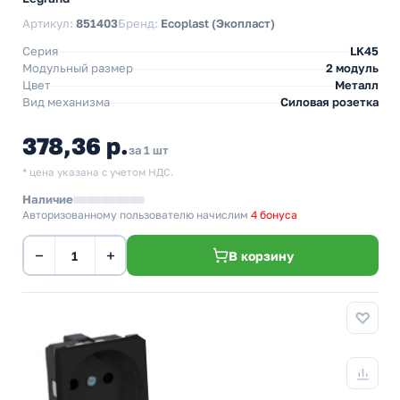
Артикул:
851403
Бренд:
Ecoplast (Экопласт)
Серия
LK45
Модульный размер
2 модуль
Цвет
Металл
Вид механизма
Силовая розетка
378,36 р.
за 1 шт
* цена указана с учетом НДС.
Наличие
Авторизованному пользователю начислим
4 бонуса
−
+
В корзину