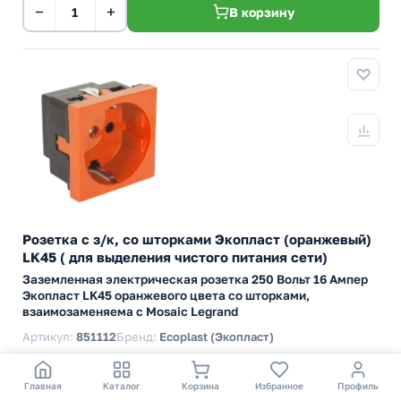
−
+
В корзину
Розетка с з/к, со шторками Экопласт (оранжевый)
LK45 ( для выделения чистого питания сети)
Заземленная электрическая розетка 250 Вольт 16 Ампер
Экопласт LK45 оранжевого цвета со шторками,
взаимозаменяема с Mosaic Legrand
Артикул:
851112
Бренд:
Ecoplast (Экопласт)
Серия
LK45
Модульный размер
2 модуль
Главная
Каталог
Корзина
Избранное
Профиль
Цвет
Другой