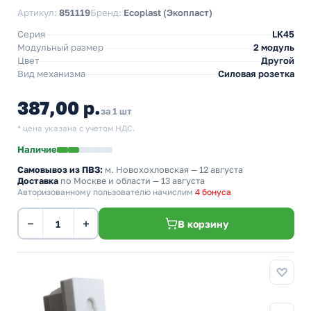
Артикул:
851119
Бренд:
Ecoplast (Экопласт)
Серия
LK45
Модульный размер
2 модуль
Цвет
Другой
Вид механизма
Силовая розетка
387,00 р.
за 1 шт
* цена указана с учетом НДС.
Наличие
Самовывоз из ПВЗ:
м. Новохохловская
— 12 августа
Доставка
по Москве и области — 13 августа
Авторизованному пользователю начислим
4 бонуса
−
+
В корзину