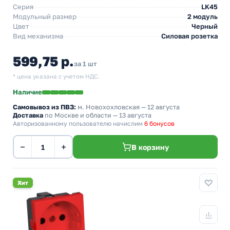
Серия
LK45
Модульный размер
2 модуль
Цвет
Черный
Вид механизма
Силовая розетка
599,75 р.
за 1 шт
* цена указана с учетом НДС.
Наличие
Самовывоз из ПВЗ:
м. Новохохловская
— 12 августа
Доставка
по Москве и области — 13 августа
Авторизованному пользователю начислим
6 бонусов
−
+
В корзину
Хит