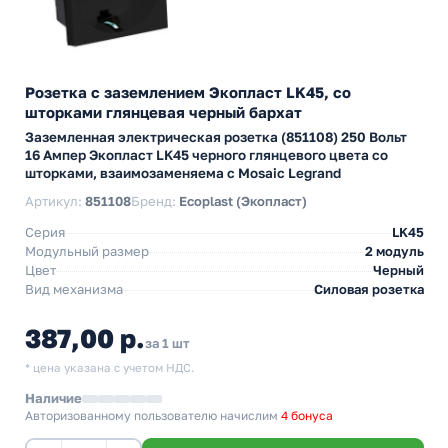
Розетка с заземлением Экопласт LK45, со
шторками глянцевая черный бархат
Заземленная электрическая розетка (851108) 250 Вольт
16 Ампер Экопласт LK45 черного глянцевого цвета со
шторками, взаимозаменяема с Mosaic Legrand
Артикул:
851108
Бренд:
Ecoplast (Экопласт)
Серия
LK45
Модульный размер
2 модуль
Цвет
Черный
Вид механизма
Силовая розетка
387,00 р.
за 1 шт
* цена указана с учетом НДС.
Наличие
Авторизованному пользователю начислим
4 бонуса