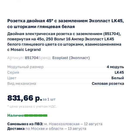
Розетка двойная 45° с заземлением Экопласт LK45,
со шторками глянцевая белая
Двойная электрическая розетка с заземлением (851704),
повернутая на 45о, 250 Вольт 16 Ампер Экопласт LK45
белого глянцевого цвета со шторками, взаимозаменяема
с Mosaic Legrand
Артикул:
851704
Бренд:
Ecoplast (Экопласт)
Модульный размер
4 модуль
Серия
LK45
Цвет
Белый
Вид механизма
Силовая розетка
831,66 р.
за 1 шт
* цена указана с учетом НДС.
Наличие
Самовывоз из ПВЗ:
м. Новохохловская
— 12 августа
Доставка
по Москве и области — 13 августа