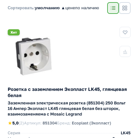
умолчанию ▲
цене
по наличию
Сортировать:
Хит
Розетка с заземлением Экопласт LK45, глянцевая
белая
Заземленная электрическая розетка (851304) 250 Вольт
16 Ампер Экопласт LK45 глянцевая белая без шторок,
взаимозаменяема с Mosaic Legrand
★
5,0
(2)
Артикул:
851304
Бренд:
Ecoplast (Экопласт)
Серия
LK45