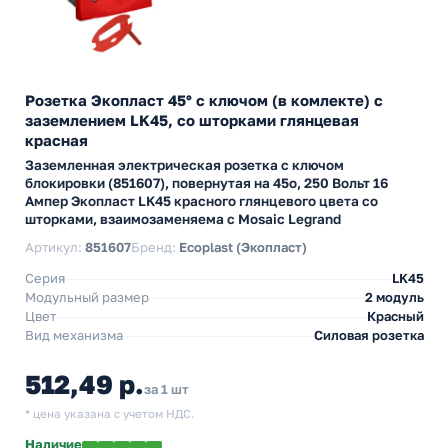
Розетка Экопласт 45° с ключом (в комлекте) с
заземлением LK45, со шторками глянцевая
красная
Заземленная электрическая розетка с ключом
блокировки (851607), повернутая на 45о, 250 Вольт 16
Ампер Экопласт LK45 красного глянцевого цвета со
шторками, взаимозаменяема с Mosaic Legrand
Артикул:
851607
Бренд:
Ecoplast (Экопласт)
Серия
LK45
Модульный размер
2 модуль
Цвет
Красный
Вид механизма
Силовая розетка
512,49 р.
за 1 шт
* цена указана с учетом НДС.
Наличие