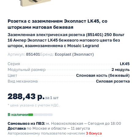
Розетка с заземлением Экопласт LK45, со
шторками матовая бежевая
Заземленная электрическая розетка (851401) 250 Вольт
16 Ампер Экопласт LK45 бежевого матового цвета без
шторок, взаимозаменяема с Mosaic Legrand
Артикул:
851401
Бренд:
Ecoplast (Экопласт)
Серия
LK45
Модульный размер
2 модуль
Цвет
Слоновая кость (бежевый)
Вид механизма
Силовая розетка
288,43 р.
за 1 шт
* цена указана с учетом НДС.
В наличии
Самовывоз из ПВЗ:
м. Новохохловская
— Сегодня до 18:00
Доставка
по Москве и области — 11 августа
Авторизованному пользователю начислим
3 бонуса