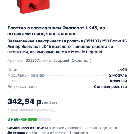
Розетка с заземлением Экопласт LK45, со
шторками глянцевая красная
Заземленная электрическая розетка (851107) 250 Вольт 16
Ампер Экопласт LK45 красного глянцевого цвета со
шторками, взаимозаменяема с Mosaic Legrand
Артикул:
851107
Бренд:
Ecoplast (Экопласт)
Серия
LK45
Модульный размер
2 модуль
Цвет
Красный
Вид механизма
Силовая розетка
342,94 р.
за 1 шт
* цена указана с учетом НДС.
В наличии
Самовывоз из ПВЗ:
м. Новохохловская
— Сегодня до 18:00
Доставка
по Москве и области — 11 августа