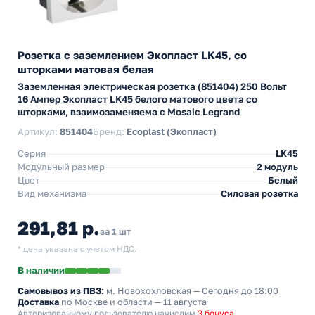
Розетка с заземлением Экопласт LK45, со
шторками матовая белая
Заземленная электрическая розетка (851404) 250 Вольт
16 Ампер Экопласт LK45 белого матового цвета со
шторками, взаимозаменяема с Mosaic Legrand
Артикул:
851404
Бренд:
Ecoplast (Экопласт)
Серия
LK45
Модульный размер
2 модуль
Цвет
Белый
Вид механизма
Силовая розетка
291,81 р.
за 1 шт
* цена указана с учетом НДС.
В наличии
Самовывоз из ПВЗ:
м. Новохохловская
— Сегодня до 18:00
Доставка
по Москве и области — 11 августа
Авторизованному пользователю начислим
3 бонуса