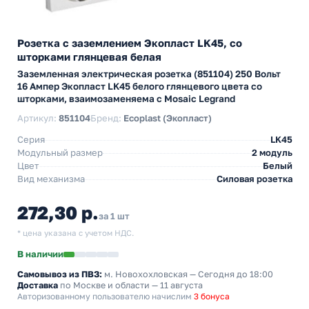
Розетка с заземлением Экопласт LK45, со
шторками глянцевая белая
Заземленная электрическая розетка (851104) 250 Вольт
16 Ампер Экопласт LK45 белого глянцевого цвета со
шторками, взаимозаменяема с Mosaic Legrand
Артикул:
851104
Бренд:
Ecoplast (Экопласт)
Серия
LK45
Модульный размер
2 модуль
Цвет
Белый
Вид механизма
Силовая розетка
272,30 р.
за 1 шт
* цена указана с учетом НДС.
В наличии
Самовывоз из ПВЗ:
м. Новохохловская
— Сегодня до 18:00
Доставка
по Москве и области — 11 августа
Авторизованному пользователю начислим
3 бонуса