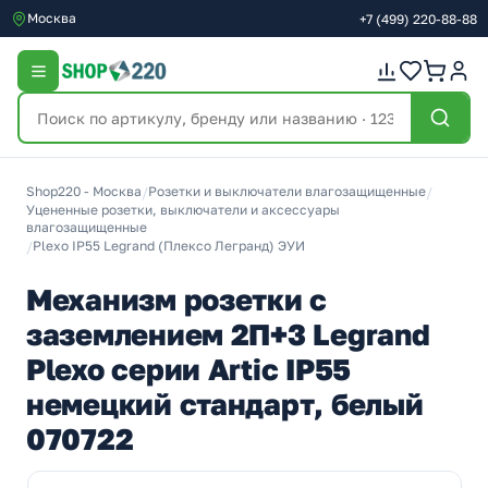
Москва
+7
(499)
220-88-88
Shop220 - Москва
/
Розетки и выключатели влагозащищенные
/
Уцененные розетки, выключатели и аксессуары
влагозащищенные
/
Plexo IP55 Legrand (Плексо Легранд) ЭУИ
Механизм розетки с
заземлением 2П+3 Legrand
Plexo серии Artic IP55
немецкий стандарт, белый
070722